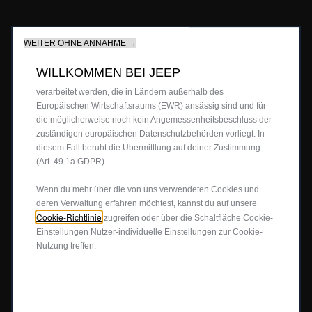
verbessern gleichzeitig die Benutzerfreundlichkeit und die
Leistungen unserer Websites durch verschiedene Funktionen
ANGEBOTE
wie Spracherkennung, Suchergebnisse und verbessern damit
WEITER OHNE ANNAHME →
unser Angebot für dich.Unsere Website könnte auch Cookies
von Drittanbietern verwenden, um Werbung zu senden, die für
WILLKOMMEN BEI JEEP
Privatkunden Angebote
dich relevanter ist.Einige Cookies können von Dritten
BERATUNG & KAUF
verarbeitet werden, die in Ländern außerhalb des
Firmenkundenangebote
Europäischen Wirtschaftsraums (EWR) ansässig sind und für
die möglicherweise noch kein Angemessenheitsbeschluss der
Probefahrt anfragen
JEEP
4X4
®
zuständigen europäischen Datenschutzbehörden vorliegt. In
Angebot anfordern
diesem Fall beruht die Übermittlung auf deiner Zustimmung
(Art. 49.1a GDPR).
Partnersuche
4x4 Experience
JEEP LIFE
Newsletter
Wenn du mehr über die von uns verwendeten Cookies und
Offroad Guide
deren Verwaltung erfahren möchtest, kannst du auf unsere
Preislisten herunterladen
Die Heimat des SUV
80ᵀᴴ Anniversary
Cookie-Richtlinie
BUSINESS
zugreifen oder über die Schaltfläche Cookie-
Einstellungen Nutzer-individuelle Einstellungen zur Cookie-
Gebrauchtwagen
FAQ und Glossar
Jeep Events
Nutzung treffen:
Jeep News
Business Center
SERVICE
Jeep Merchandise
Probefahrt anfragen
Jeep & Juventus
Angebot anfordern
FlexCare
FOLGEN SIE UNS