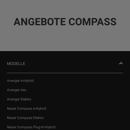
ANGEBOTE COMPASS
MODELLE
Avenger e-Hybrid
Avenger 4xe
Avenger Elektro
Wir verwenden Cookies und/oder andere Tracking‑Tools (die
Neuer Compass e-Hybrid
„Tools“), um dir das bestmögliche Erlebnis auf unserer Website
zu bieten. Cookies ermöglichen es uns, dir Kernfunktionalitäten
Neuer Compass Elektro
wie Sicherheit, Netzwerkmanagement bereitzustellen und die
Neuer Compass Plug-In-Hybrid
Verfügbarkeit unserer Websites sicherzustellen. Cookies