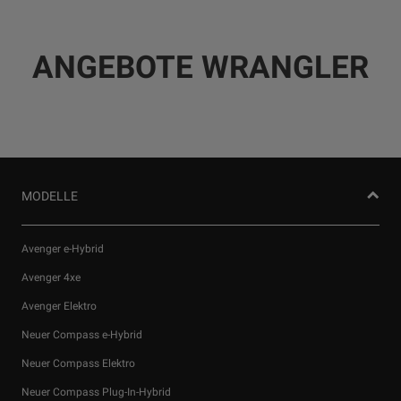
ANGEBOTE WRANGLER
MODELLE
Avenger e-Hybrid
Avenger 4xe
Avenger Elektro
Wir verwenden Cookies und/oder andere Tracking‑Tools (die
Neuer Compass e-Hybrid
„Tools“), um dir das bestmögliche Erlebnis auf unserer Website
zu bieten. Cookies ermöglichen es uns, dir Kernfunktionalitäten
Neuer Compass Elektro
wie Sicherheit, Netzwerkmanagement bereitzustellen und die
Neuer Compass Plug-In-Hybrid
Verfügbarkeit unserer Websites sicherzustellen. Cookies