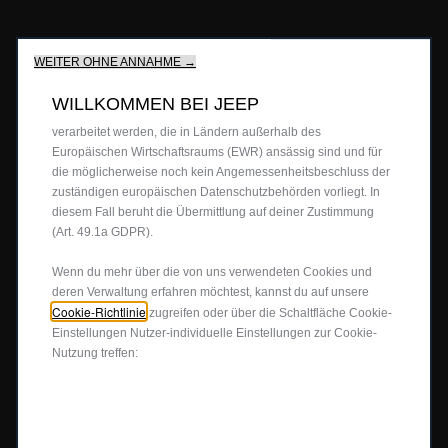
verbessern gleichzeitig die Benutzerfreundlichkeit und die
Leistungen unserer Websites durch verschiedene Funktionen
ANGEBOTE
wie Spracherkennung, Suchergebnisse und verbessern damit
WEITER OHNE ANNAHME →
unser Angebot für dich.Unsere Website könnte auch Cookies
von Drittanbietern verwenden, um Werbung zu senden, die für
WILLKOMMEN BEI JEEP
Privatkunden Angebote
dich relevanter ist.Einige Cookies können von Dritten
BERATUNG & KAUF
verarbeitet werden, die in Ländern außerhalb des
Firmenkundenangebote
Europäischen Wirtschaftsraums (EWR) ansässig sind und für
die möglicherweise noch kein Angemessenheitsbeschluss der
Probefahrt anfragen
JEEP
4X4
®
zuständigen europäischen Datenschutzbehörden vorliegt. In
Angebot anfordern
diesem Fall beruht die Übermittlung auf deiner Zustimmung
(Art. 49.1a GDPR).
Partnersuche
4x4 Experience
JEEP LIFE
Newsletter
Wenn du mehr über die von uns verwendeten Cookies und
Offroad Guide
deren Verwaltung erfahren möchtest, kannst du auf unsere
Preislisten herunterladen
Die Heimat des SUV
80ᵀᴴ Anniversary
Cookie-Richtlinie
BUSINESS
zugreifen oder über die Schaltfläche Cookie-
Einstellungen Nutzer-individuelle Einstellungen zur Cookie-
Gebrauchtwagen
FAQ und Glossar
Jeep Events
Nutzung treffen:
Jeep News
Business Center
SERVICE
Jeep Merchandise
Probefahrt anfragen
Jeep & Juventus
Angebot anfordern
FlexCare
FOLGEN SIE UNS