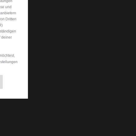
istungen
sse und
tanbietern
on Dritten
R)
uständigen
 deiner
möchtest,
nstellungen