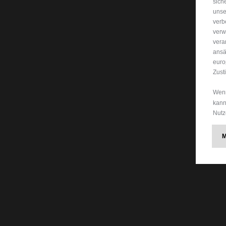
sich
unse
verb
verw
vera
ansä
euro
Zust
Wenn
kann
Nutz