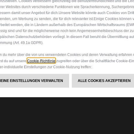
erzustellen. Cookies verbessern gleichzeitig die Benutzerfreundlichkeit und die Le
rer Websites durch verschiedene Funktionen wie Spracherkennung, Suchergebni
essern damit unser Angebot für dich.Unsere Website könnte auch Cookies von Drit
enden, um Werbung zu senden, die für dich relevanter ist.Einige Cookies können v
rbeitet werden, die in Ländern außerhalb des Europäischen Wirtschaftsraums (EW
ssig sind und für die möglicherweise noch kein Angemessenheitsbeschluss der z
päischen Datenschutzbehörden vorliegt. In diesem Fall beruht die Übermittlung auf
immung (Art. 49.1a GDPR).
 du mehr über die von uns verwendeten Cookies und deren Verwaltung erfahren 
Cookie-Richtlinie
st du auf unsere
zugreifen oder über die Schaltfläche Cookie-Ei
er-individuelle Einstellungen zur Cookie-Nutzung treffen:
MEINE EINSTELLUNGEN VERWALTEN
ALLE COOKIES AKZEPTIEREN