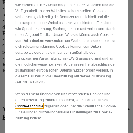
Fahrbedürfnissen entspricht.
wie Sicherheit, Netzwerkmanagement bereitzustellen und die
•
Fahren Sie bewusst
: Hohe Geschwindigkeiten können
Verfügbarkeit unserer Websites sicherzustellen. Cookies
besonders auf der Autobahn die Reichweite verringern.
verbessern gleichzeitig die Benutzerfreundlichkeit und die
•
Berücksichtigen Sie äußere Bedingungen
: Kälte und
Leistungen unserer Websites durch verschiedene Funktionen
die Nutzung von Heizung oder Klimaanlage können Ihre
wie Spracherkennung, Suchergebnisse und verbessern damit
Reichweite beeinflussen.
unser Angebot für dich.Unsere Website könnte auch Cookies
•
Vermeiden Sie zusätzliches Gewicht
: Mehr Passagiere,
von Drittanbietern verwenden, um Werbung zu senden, die für
Gepäck oder Dachträger können die Reichweite
dich relevanter ist.Einige Cookies können von Dritten
reduzieren.
verarbeitet werden, die in Ländern außerhalb des
•
Planen Sie Ihre Fahrt
: Nutzen Sie Reiseplaner und
Europäischen Wirtschaftsraums (EWR) ansässig sind und für
Reichweitenanzeigen, um eine effiziente und angenehme
die möglicherweise noch kein Angemessenheitsbeschluss der
Fahrt zu gewährleisten.
zuständigen europäischen Datenschutzbehörden vorliegt. In
diesem Fall beruht die Übermittlung auf deiner Zustimmung
(Art. 49.1a GDPR).
Wenn du mehr über die von uns verwendeten Cookies und
deren Verwaltung erfahren möchtest, kannst du auf unsere
Cookie-Richtlinie
zugreifen oder über die Schaltfläche Cookie-
Vereinbaren Sie eine Probefahrt, um die
Einstellungen Nutzer-individuelle Einstellungen zur Cookie-
Reichweite selbst zu erleben.
Nutzung treffen: