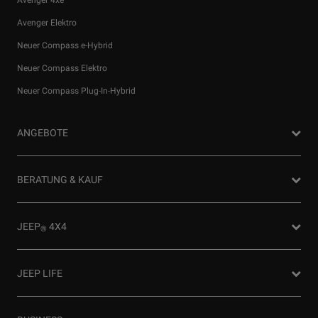
Avenger Elektro
Neuer Compass e-Hybrid
Neuer Compass Elektro
Neuer Compass Plug-In-Hybrid
ANGEBOTE
Privatkunden Angebote
BERATUNG & KAUF
Firmenkundenangebote
Probefahrt anfragen
JEEP
4X4
®
Angebot anfordern
Partnersuche
4x4 Experience
JEEP LIFE
Newsletter
Offroad Guide
Preislisten herunterladen
Die Heimat des SUV
80ᵀᴴ Anniversary