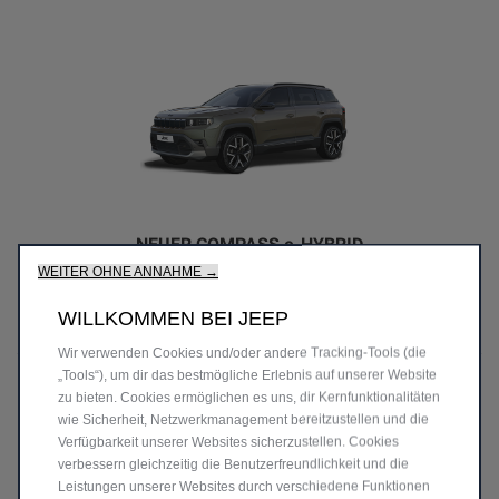
NEUER COMPASS e-HYBRID
WEITER OHNE ANNAHME →
Auswählen
WILLKOMMEN BEI JEEP
Wir verwenden Cookies und/oder andere Tracking‑Tools (die
„Tools“), um dir das bestmögliche Erlebnis auf unserer Website
zu bieten. Cookies ermöglichen es uns, dir Kernfunktionalitäten
wie Sicherheit, Netzwerkmanagement bereitzustellen und die
Verfügbarkeit unserer Websites sicherzustellen. Cookies
verbessern gleichzeitig die Benutzerfreundlichkeit und die
Leistungen unserer Websites durch verschiedene Funktionen