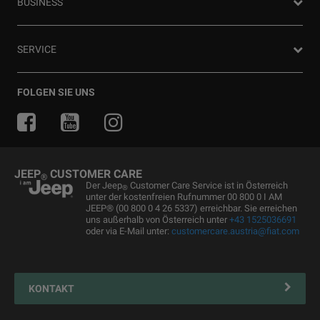
BUSINESS
Gebrauchtwagen
FAQ und Glossar
Jeep Events
Jeep News
Business Center
SERVICE
Jeep Merchandise
Probefahrt anfragen
Jeep & Juventus
Angebot anfordern
FlexCare
FOLGEN SIE UNS
Informiert bleiben
Alle Services
Uconnect Services
Ersatzteile & Tipps
JEEP
CUSTOMER CARE
®
Kundendienst
Der Jeep
Customer Care Service ist in Österreich
®
unter der kostenfreien Rufnummer 00 800 0 I AM
Servicepartner finden
JEEP® (00 800 0 4 26 5337) erreichbar. Sie erreichen
uns außerhalb von Österreich unter
+43 1525036691
Zubehör
oder via E-Mail unter:
customercare.austria@fiat.com
Pannenhilfe
Reifen
KONTAKT
Connected Services Kontaktformular
Connected Services