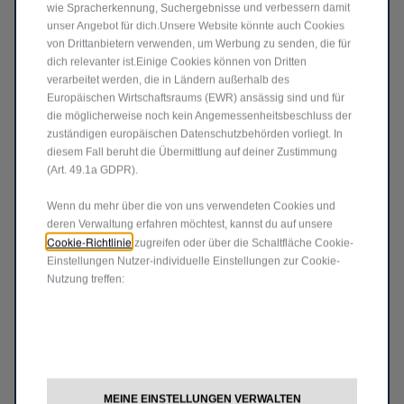
wie Spracherkennung, Suchergebnisse und verbessern damit
unser Angebot für dich.Unsere Website könnte auch Cookies
von Drittanbietern verwenden, um Werbung zu senden, die für
dich relevanter ist.Einige Cookies können von Dritten
verarbeitet werden, die in Ländern außerhalb des
NEUER COMPASS ELEKTRO
Europäischen Wirtschaftsraums (EWR) ansässig sind und für
die möglicherweise noch kein Angemessenheitsbeschluss der
Auswählen
zuständigen europäischen Datenschutzbehörden vorliegt. In
diesem Fall beruht die Übermittlung auf deiner Zustimmung
(Art. 49.1a GDPR).
Wenn du mehr über die von uns verwendeten Cookies und
deren Verwaltung erfahren möchtest, kannst du auf unsere
Cookie-Richtlinie
zugreifen oder über die Schaltfläche Cookie-
Einstellungen Nutzer-individuelle Einstellungen zur Cookie-
Nutzung treffen:
NEUER COMPASS PLUG-IN-HYBRID
MEINE EINSTELLUNGEN VERWALTEN