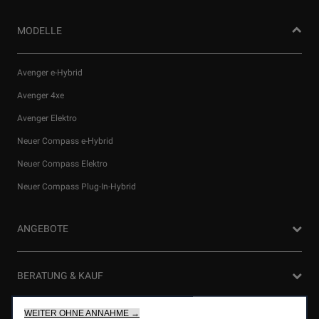
MODELLE
Avenger e-Hybrid
Avenger 4xe
Avenger Elektro
Neuer Compass e-Hybrid
Neuer Compass Elektro
Wir verwenden Cookies und/oder andere Tracking‑Tools (die
Neuer Compass Plug-In-Hybrid
„Tools“), um dir das bestmögliche Erlebnis auf unserer Website
zu bieten. Cookies ermöglichen es uns, dir Kernfunktionalitäten
wie Sicherheit, Netzwerkmanagement bereitzustellen und die
ANGEBOTE
Verfügbarkeit unserer Websites sicherzustellen. Cookies
verbessern gleichzeitig die Benutzerfreundlichkeit und die
Leistungen unserer Websites durch verschiedene Funktionen
Privatkunden Angebote
BERATUNG & KAUF
wie Spracherkennung, Suchergebnisse und verbessern damit
Firmenkundenangebote
unser Angebot für dich.Unsere Website könnte auch Cookies
von Drittanbietern verwenden, um Werbung zu senden, die für
WEITER OHNE ANNAHME →
Probefahrt anfragen