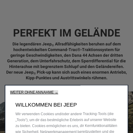
PERFEKT IM GELÄNDE
Die legendären Jeep
Allradfähigkeiten beruhen auf dem
®
hochentwickelten Command-Trac®-Traktionssystem für
geringe Geschwindigkeiten, den Dana 44 Achsen der dritten
Generation, dem Unterfahrschutz, dem Sperrdifferential für die
Hinterachse mit begrenztem Schlupf und den Geländereifen.
Der neue Jeep
Pick-up kann sich auch eines enormen Antriebs,
®
Kipp-Punktes und Austrittswinkels rühmen.
WEITER OHNE ANNAHME →
WILLKOMMEN BEI JEEP
Wir verwenden Cookies und/oder andere Tracking‑Tools (die
„Tools“), um dir das bestmögliche Erlebnis auf unserer Website
zu bieten. Cookies ermöglichen es uns, dir Kernfunktionalitäten
wie Sicherheit, Netzwerkmanagement bereitzustellen und die