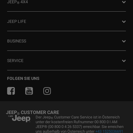
JEEP
4X4
®
Angebot anfordern
Partnersuche
4x4 Experience
JEEP LIFE
Newsletter
Offroad Guide
Preislisten herunterladen
Die Heimat des SUV
80ᵀᴴ Anniversary
BUSINESS
Gebrauchtwagen
FAQ und Glossar
Jeep Events
Jeep News
Business Center
SERVICE
Jeep Merchandise
Probefahrt anfragen
Jeep & Juventus
Angebot anfordern
FlexCare
FOLGEN SIE UNS
Informiert bleiben
Alle Services
Uconnect Services
Ersatzteile & Tipps
JEEP
CUSTOMER CARE
®
Kundendienst
Der Jeep
Customer Care Service ist in Österreich
®
unter der kostenfreien Rufnummer 00 800 0 I AM
Servicepartner finden
JEEP® (00 800 0 4 26 5337) erreichbar. Sie erreichen
uns außerhalb von Österreich unter
+43 1525036691