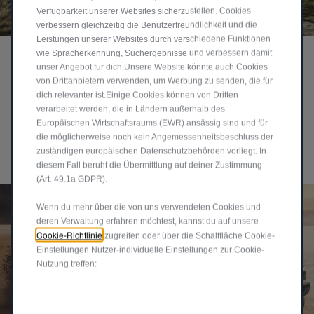
Verfügbarkeit unserer Websites sicherzustellen. Cookies
verbessern gleichzeitig die Benutzerfreundlichkeit und die
Leistungen unserer Websites durch verschiedene Funktionen
wie Spracherkennung, Suchergebnisse und verbessern damit
unser Angebot für dich.Unsere Website könnte auch Cookies
®
TRAIL RATED
von Drittanbietern verwenden, um Werbung zu senden, die für
dich relevanter ist.Einige Cookies können von Dritten
verarbeitet werden, die in Ländern außerhalb des
®
Jeder Gladiator ist Trail Rated
und um diese Auszeichnung zu
Europäischen Wirtschaftsraums (EWR) ansässig sind und für
erhalten, muss ein Fahrzeug eine Reihe von Tests in
die möglicherweise noch kein Angemessenheitsbeschluss der
unwegsamstem Gelände bestehen und seine Fähigkeiten unter
zuständigen europäischen Datenschutzbehörden vorliegt. In
Beweis stellen, Extrembedingungen standzuhalten und
diesem Fall beruht die Übermittlung auf deiner Zustimmung
unglaubliche Geländefähigkeiten zu bieten.
(Art. 49.1a GDPR).
Wenn du mehr über die von uns verwendeten Cookies und
deren Verwaltung erfahren möchtest, kannst du auf unsere
Cookie-Richtlinie
zugreifen oder über die Schaltfläche Cookie-
Einstellungen Nutzer-individuelle Einstellungen zur Cookie-
Nutzung treffen: