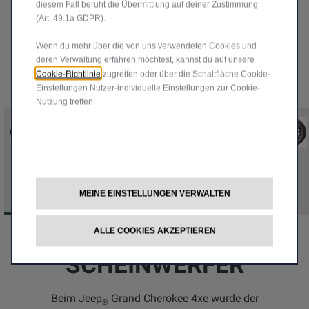
diesem Fall beruht die Übermittlung auf deiner Zustimmung
(Art. 49.1a GDPR).
Wenn du mehr über die von uns verwendeten Cookies und
deren Verwaltung erfahren möchtest, kannst du auf unsere
Cookie-Richtlinie
zugreifen oder über die Schaltfläche Cookie-
Einstellungen Nutzer-individuelle Einstellungen zur Cookie-
Nutzung treffen:
20”-
20''-
Leichtmetallfelgen,
Leichtmetallfelgen, poliert
lackiert
Serienmäßig erhältlich in der
Ausstattungsvariante Overland
Serienmäßig erhältlich
in der
Ausstattungsvariante
MEINE EINSTELLUNGEN VERWALTEN
Limited
ALLE COOKIES AKZEPTIEREN
VOLL-LED-
SCHEINWERFER
Beim Jeep
Grand Cherokee 4xe wurde der
®