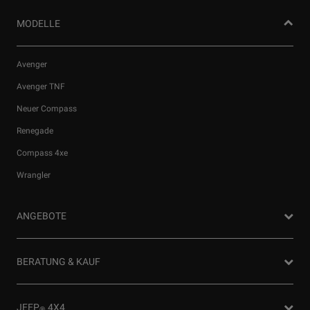
MODELLE
Avenger
Avenger TNF
Neuer Compass
Renegade
Compass 4xe
Wrangler
ANGEBOTE
Privatkunden Angebote
BERATUNG & KAUF
Firmenkundenangebote
Probefahrt anfragen
JEEP
4X4
®