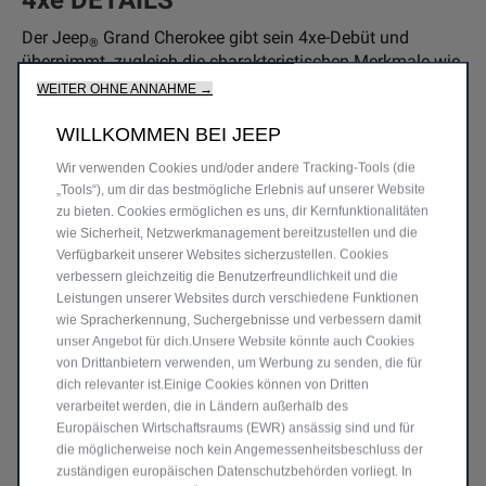
4xe DETAILS
Der Jeep
Grand Cherokee gibt sein 4xe-Debüt und
®
übernimmt zugleich die charakteristischen Merkmale wie
das Jeep
Logo auf der Motorhaube und der Heckklappe
WEITER OHNE ANNAHME →
®
und dem Schriftzug auf den Türen. Hinzu kommt das 4xe-
Logo auf dem Heck und eine blaue Plakette, die das
WILLKOMMEN BEI JEEP
Fahrzeug als wahren Plug-In-Hybrid kennzeichnet.
Wir verwenden Cookies und/oder andere Tracking‑Tools (die
„Tools“), um dir das bestmögliche Erlebnis auf unserer Website
zu bieten. Cookies ermöglichen es uns, dir Kernfunktionalitäten
LEICHTMETALLFELGEN
wie Sicherheit, Netzwerkmanagement bereitzustellen und die
Verfügbarkeit unserer Websites sicherzustellen. Cookies
IN EXKLUSIVEM DESIGN
verbessern gleichzeitig die Benutzerfreundlichkeit und die
Leistungen unserer Websites durch verschiedene Funktionen
wie Spracherkennung, Suchergebnisse und verbessern damit
Zeigen Sie Stil mit der Auswahl an exklusiven
unser Angebot für dich.Unsere Website könnte auch Cookies
Leichtmetallrädern in geometrischem Design.
von Drittanbietern verwenden, um Werbung zu senden, die für
dich relevanter ist.Einige Cookies können von Dritten
verarbeitet werden, die in Ländern außerhalb des
Europäischen Wirtschaftsraums (EWR) ansässig sind und für
die möglicherweise noch kein Angemessenheitsbeschluss der
zuständigen europäischen Datenschutzbehörden vorliegt. In