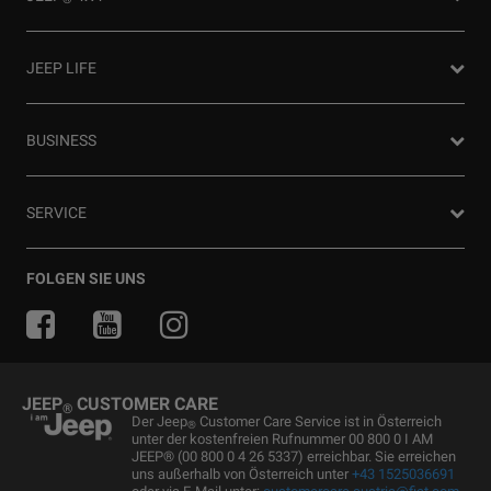
Angebot anfordern
Partnersuche
4x4 Experience
JEEP LIFE
Newsletter
4xe Plug-In-Hybrid
Preislisten herunterladen
Offroad Guide
80ᵀᴴ Anniversary
BUSINESS
Gebrauchtwagen
Die Heimat des SUV
Jeep Events
FAQ und Glossar
Jeep News
Business Center
SERVICE
Jeep Merchandise
Probefahrt anfragen
Jeep & Juventus
Angebot anfordern
FlexCare
FOLGEN SIE UNS
Informiert bleiben
Alle Services
Uconnect Services
Ersatzteile & Tipps
JEEP
CUSTOMER CARE
®
Kundendienst
Der Jeep
Customer Care Service ist in Österreich
®
unter der kostenfreien Rufnummer 00 800 0 I AM
Servicepartner finden
JEEP® (00 800 0 4 26 5337) erreichbar. Sie erreichen
uns außerhalb von Österreich unter
+43 1525036691
Zubehör