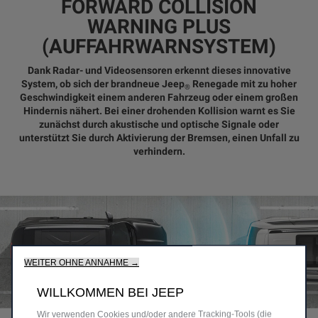
FORWARD COLLISION
WARNING PLUS
(AUFFAHRWARNSYSTEM)
Dank Radar- und Videosensoren erkennt dieses innovative
System, ob sich der brandneue Jeep
Renegade mit zu hoher
®
Geschwindigkeit einem anderen Fahrzeug oder einem großen
Hindernis nähert. Bei einer drohenden Kollision warnt es Sie
zunächst durch akustische und optische Signale oder
unterstützt Sie durch Aktivierung der Bremsen, einen Unfall zu
verhindern.
WEITER OHNE ANNAHME →
WILLKOMMEN BEI JEEP
Wir verwenden Cookies und/oder andere Tracking‑Tools (die