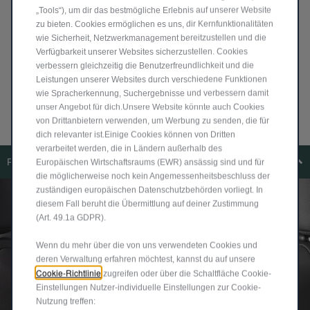
„Tools“), um dir das bestmögliche Erlebnis auf unserer Website
zu bieten. Cookies ermöglichen es uns, dir Kernfunktionalitäten
wie Sicherheit, Netzwerkmanagement bereitzustellen und die
SICHERHEIT BEIM EINPARKEN
Verfügbarkeit unserer Websites sicherzustellen. Cookies
verbessern gleichzeitig die Benutzerfreundlichkeit und die
Leistungen unserer Websites durch verschiedene Funktionen
Verlassen Sie sich beim Einparken auf unsere Unterstützung.
Der Renegade verfügt über zahlreiche Funktionen, um das Ein-
wie Spracherkennung, Suchergebnisse und verbessern damit
und Ausparken so einfach wie möglich zu gestalten.
unser Angebot für dich.Unsere Website könnte auch Cookies
von Drittanbietern verwenden, um Werbung zu senden, die für
dich relevanter ist.Einige Cookies können von Dritten
verarbeitet werden, die in Ländern außerhalb des
PARKVIEW® RÜCKFAHRKAMERA
Europäischen Wirtschaftsraums (EWR) ansässig sind und für
die möglicherweise noch kein Angemessenheitsbeschluss der
zuständigen europäischen Datenschutzbehörden vorliegt. In
diesem Fall beruht die Übermittlung auf deiner Zustimmung
(Art. 49.1a GDPR).
Wenn du mehr über die von uns verwendeten Cookies und
deren Verwaltung erfahren möchtest, kannst du auf unsere
Cookie-Richtlinie
zugreifen oder über die Schaltfläche Cookie-
Einstellungen Nutzer-individuelle Einstellungen zur Cookie-
Nutzung treffen: