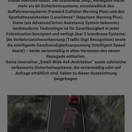
Steuer oberstes Gebot. Der brandneue Jeep
Renegade bietet
®
mehr als 60 Sicherheitssysteme, einschließlich des
Auffahrwarnsystems (Forward Collision Warning Plus) und des
Spurhalteassistenten (LaneSense™ Departure Warning Plus).
Diese (als Advanced Driver Assistance System bekannte)
hochmoderne Technologie ist für Zuverlässigkeit in jeder
Fahrsituation konzipiert und verfügt über 2 brandneue Systeme:
Die Verkehrszeichenerkennung (Traffic Sign Recognition) sowie
die intelligente Geschwindigkeitsanpassung (Intelligent Speed
Assist) – beide serienmäßig in allen Versionen des neuen
Renegade enthalten.
Seine innovative „Small-Wide 4x4-Architektur“ sowie zahlreiche
verbesserte Sicherheitssysteme, die serienmäßig oder auf
Anfrage erhältlich sind, haben zu dieser Auszeichnung
beigetragen.