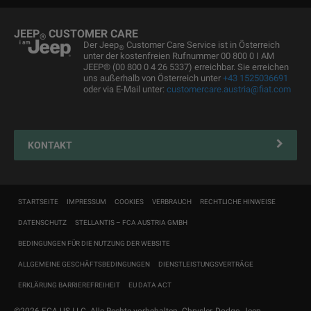
Ersatzteile & Tipps
JEEP
CUSTOMER CARE
®
Kundendienst
Der Jeep
Customer Care Service ist in Österreich
®
unter der kostenfreien Rufnummer 00 800 0 I AM
Servicepartner finden
JEEP® (00 800 0 4 26 5337) erreichbar. Sie erreichen
uns außerhalb von Österreich unter
+43 1525036691
Zubehör
oder via E-Mail unter:
customercare.austria@fiat.com
Pannenhilfe
Reifen
KONTAKT
Connected Services Kontaktformular
Connected Services
STARTSEITE
IMPRESSUM
COOKIES
VERBRAUCH
RECHTLICHE HINWEISE
DATENSCHUTZ
STELLANTIS – FCA AUSTRIA GMBH
BEDINGUNGEN FÜR DIE NUTZUNG DER WEBSITE
ALLGEMEINE GESCHÄFTSBEDINGUNGEN
DIENSTLEISTUNGSVERTRÄGE
ERKLÄRUNG BARRIEREFREIHEIT
EU DATA ACT