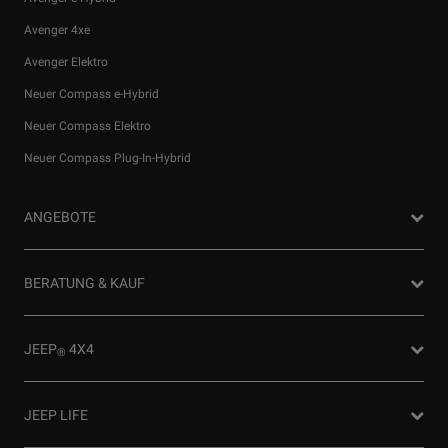
Avenger 4xe
Avenger Elektro
Neuer Compass e-Hybrid
Neuer Compass Elektro
Neuer Compass Plug-In-Hybrid
ANGEBOTE
Privatkunden Angebote
BERATUNG & KAUF
Firmenkundenangebote
Probefahrt anfragen
JEEP
4X4
®
Angebot anfordern
Partnersuche
4x4 Experience
JEEP LIFE
Newsletter
Offroad Guide