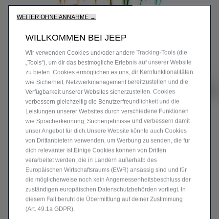
WEITER OHNE ANNAHME →
WILLKOMMEN BEI JEEP
Wir verwenden Cookies und/oder andere Tracking‑Tools (die
„Tools“), um dir das bestmögliche Erlebnis auf unserer Website
zu bieten. Cookies ermöglichen es uns, dir Kernfunktionalitäten
wie Sicherheit, Netzwerkmanagement bereitzustellen und die
Verfügbarkeit unserer Websites sicherzustellen. Cookies
verbessern gleichzeitig die Benutzerfreundlichkeit und die
Leistungen unserer Websites durch verschiedene Funktionen
wie Spracherkennung, Suchergebnisse und verbessern damit
unser Angebot für dich.Unsere Website könnte auch Cookies
Verbrennungsmotor
Elektromotor
von Drittanbietern verwenden, um Werbung zu senden, die für
dich relevanter ist.Einige Cookies können von Dritten
verarbeitet werden, die in Ländern außerhalb des
4-Zylinder 1,3-Turbo-
Stellantis-
Europäischen Wirtschaftsraums (EWR) ansässig sind und für
Benzinmotor
Elektromotor
die möglicherweise noch kein Angemessenheitsbeschluss der
130 PS
mit 60 PS
zuständigen europäischen Datenschutzbehörden vorliegt. In
diesem Fall beruht die Übermittlung auf deiner Zustimmung
(Art. 49.1a GDPR).