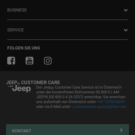
Preislisten herunterladen
Die Heimat des SUV
80ᵀᴴ Anniversary
BUSINESS
Gebrauchtwagen
FAQ und Glossar
Jeep Events
Jeep News
Business Center
SERVICE
Jeep Merchandise
Probefahrt anfragen
Jeep & Juventus
Angebot anfordern
FlexCare
FOLGEN SIE UNS
Informiert bleiben
Alle Services
Uconnect Services
Ersatzteile & Tipps
JEEP
CUSTOMER CARE
®
Kundendienst
Der Jeep
Customer Care Service ist in Österreich
®
unter der kostenfreien Rufnummer 00 800 0 I AM
Servicepartner finden
JEEP® (00 800 0 4 26 5337) erreichbar. Sie erreichen
uns außerhalb von Österreich unter
+43 1525036691
Zubehör
oder via E-Mail unter:
customercare.austria@fiat.com
Pannenhilfe
Reifen
KONTAKT
Connected Services Kontaktformular