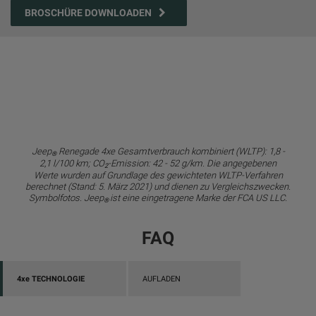
BROSCHÜRE DOWNLOADEN
Jeep
Renegade 4xe Gesamtverbrauch kombiniert (WLTP): 1,8 -
®
2,1 l/100 km; CO
-Emission: 42 - 52 g/km. Die angegebenen
2
Werte wurden auf Grundlage des gewichteten WLTP-Verfahren
berechnet (Stand: 5. März 2021) und dienen zu Vergleichszwecken.
Symbolfotos. Jeep
ist eine eingetragene Marke der FCA US LLC.
®
FAQ
4
xe
TECHNOLOGIE
AUFLADEN