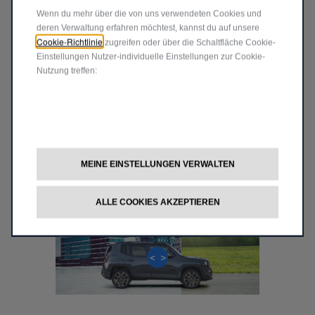
Wenn du mehr über die von uns verwendeten Cookies und
deren Verwaltung erfahren möchtest, kannst du auf unsere
MOTOR ENTDECKEN
Cookie-Richtlinie
zugreifen oder über die Schaltfläche Cookie-
Einstellungen Nutzer-individuelle Einstellungen zur Cookie-
Nutzung treffen:
DIE FREIE WAHL
Zwei Motoren und zwei Philosophien. Mit seinen zwei
MEINE EINSTELLUNGEN VERWALTEN
Herzen in einer Brust bietet Ihnen der neue Jeep
Renegade
®
4xe Plug-In-Hybrid das beste beider Welten.
ALLE COOKIES AKZEPTIEREN