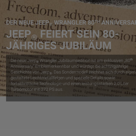
DER NEUE JEEP
WRANGLER 80ᵀᴴ ANNIVERSA
®
JEEP
FEIERT SEIN 80-
®
JÄHRIGES JUBILÄUM
th
Die neue Jeep
Wrangler Jubiläumsedition ist am exklusiven „80
®
Anniversary“ Emblem erkennbar und würdigt die achtzigjährige
Geschichte von Jeep
. Das Sondermodell zeichnet sich durch eigen
®
gestaltete Leichtmetallfelgen und spezielle Details sowie
fortschrittliche Technologie und einen leistungsstarken 2.0 Liter
Turbomotor mit 272 PS aus.