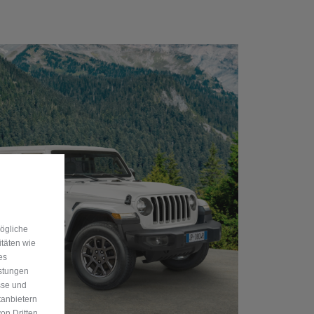
mögliche
itäten wie
es
istungen
sse und
tanbietern
on Dritten