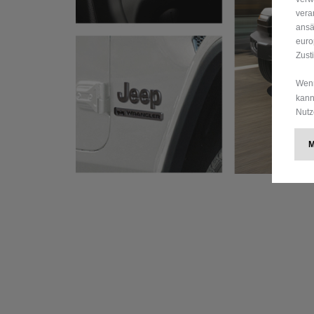
vera
ansä
euro
Zust
Wenn
kann
Nutz