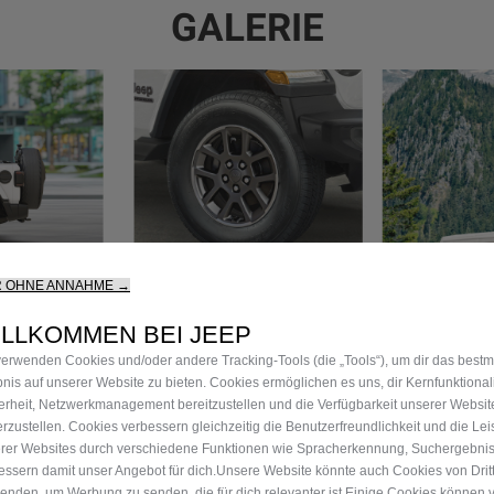
GALERIE
R OHNE ANNAHME →
ILLKOMMEN BEI JEEP
verwenden Cookies und/oder andere Tracking‑Tools (die „Tools“), um dir das best
bnis auf unserer Website zu bieten. Cookies ermöglichen es uns, dir Kernfunktional
erheit, Netzwerkmanagement bereitzustellen und die Verfügbarkeit unserer Websit
erzustellen. Cookies verbessern gleichzeitig die Benutzerfreundlichkeit und die Le
rer Websites durch verschiedene Funktionen wie Spracherkennung, Suchergebni
essern damit unser Angebot für dich.Unsere Website könnte auch Cookies von Drit
enden, um Werbung zu senden, die für dich relevanter ist.Einige Cookies können v