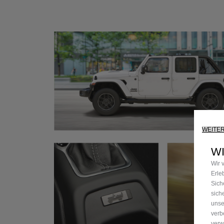
WEITE
W
Wir 
Erle
Sich
sich
unse
verb
verw