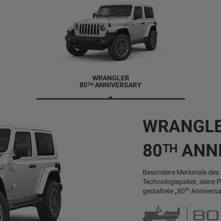
WRANGLER
80ᵀᴴ ANNIVERSARY
WRANGL
80ᵀᴴ ANN
Besondere Merkmale des 
Technologiepaket, seine 
th
gestaltete „80
Anniversar