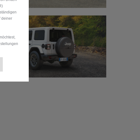
R)
uständigen
 deiner
möchtest,
nstellungen