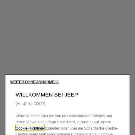
Wir verwenden Cookies und/oder andere Tracking‑Tools (die
„Tools“), um dir das bestmögliche Erlebnis auf unserer Website
zu bieten. Cookies ermöglichen es uns, dir Kernfunktionalitäten
wie Sicherheit, Netzwerkmanagement bereitzustellen und die
Verfügbarkeit unserer Websites sicherzustellen. Cookies
verbessern gleichzeitig die Benutzerfreundlichkeit und die
Leistungen unserer Websites durch verschiedene Funktionen
wie Spracherkennung, Suchergebnisse und verbessern damit
unser Angebot für dich.Unsere Website könnte auch Cookies
von Drittanbietern verwenden, um Werbung zu senden, die für
dich relevanter ist.Einige Cookies können von Dritten
verarbeitet werden, die in Ländern außerhalb des
Europäischen Wirtschaftsraums (EWR) ansässig sind und für
WEITER OHNE ANNAHME →
die möglicherweise noch kein Angemessenheitsbeschluss der
zuständigen europäischen Datenschutzbehörden vorliegt. In
WILLKOMMEN BEI JEEP
diesem Fall beruht die Übermittlung auf deiner Zustimmung
(Art. 49.1a GDPR).
Wenn du mehr über die von uns verwendeten Cookies und
deren Verwaltung erfahren möchtest, kannst du auf unsere
Cookie-Richtlinie
zugreifen oder über die Schaltfläche Cookie-
Einstellungen Nutzer-individuelle Einstellungen zur Cookie-