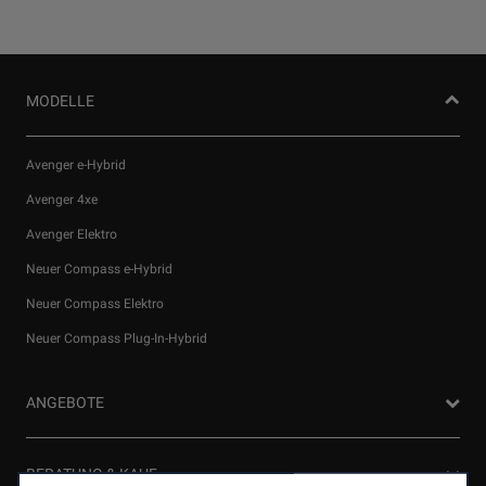
MODELLE
Avenger e-Hybrid
Avenger 4xe
Avenger Elektro
Neuer Compass e-Hybrid
Neuer Compass Elektro
Wir verwenden Cookies und/oder andere Tracking‑Tools (die
„Tools“), um dir das bestmögliche Erlebnis auf unserer Website
Neuer Compass Plug-In-Hybrid
zu bieten. Cookies ermöglichen es uns, dir Kernfunktionalitäten
wie Sicherheit, Netzwerkmanagement bereitzustellen und die
Verfügbarkeit unserer Websites sicherzustellen. Cookies
ANGEBOTE
verbessern gleichzeitig die Benutzerfreundlichkeit und die
Leistungen unserer Websites durch verschiedene Funktionen
wie Spracherkennung, Suchergebnisse und verbessern damit
Privatkunden Angebote
BERATUNG & KAUF
unser Angebot für dich.Unsere Website könnte auch Cookies