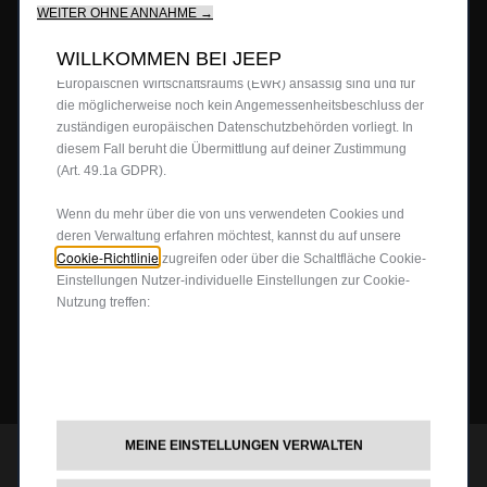
WEITER OHNE ANNAHME →
Firmenkundenangebote
von Drittanbietern verwenden, um Werbung zu senden, die für
dich relevanter ist.Einige Cookies können von Dritten
Probefahrt anfragen
WILLKOMMEN BEI JEEP
JEEP
4X4
verarbeitet werden, die in Ländern außerhalb des
®
Europäischen Wirtschaftsraums (EWR) ansässig sind und für
Angebot anfordern
die möglicherweise noch kein Angemessenheitsbeschluss der
Partnersuche
4x4 Experience
zuständigen europäischen Datenschutzbehörden vorliegt. In
JEEP LIFE
diesem Fall beruht die Übermittlung auf deiner Zustimmung
Newsletter
Offroad Guide
(Art. 49.1a GDPR).
Preislisten herunterladen
Die Heimat des SUV
80ᵀᴴ Anniversary
BUSINESS
Wenn du mehr über die von uns verwendeten Cookies und
Gebrauchtwagen
FAQ und Glossar
Jeep Events
deren Verwaltung erfahren möchtest, kannst du auf unsere
Cookie-Richtlinie
zugreifen oder über die Schaltfläche Cookie-
Jeep News
Business Center
SERVICE
Einstellungen Nutzer-individuelle Einstellungen zur Cookie-
Jeep Merchandise
Nutzung treffen:
Probefahrt anfragen
Jeep & Juventus
Angebot anfordern
FlexCare
FOLGEN SIE UNS
Informiert bleiben
Alle Services
Uconnect Services
Ersatzteile & Tipps
MEINE EINSTELLUNGEN VERWALTEN
JEEP
CUSTOMER CARE
®
Kundendienst
Der Jeep
Customer Care Service ist in Österreich
®