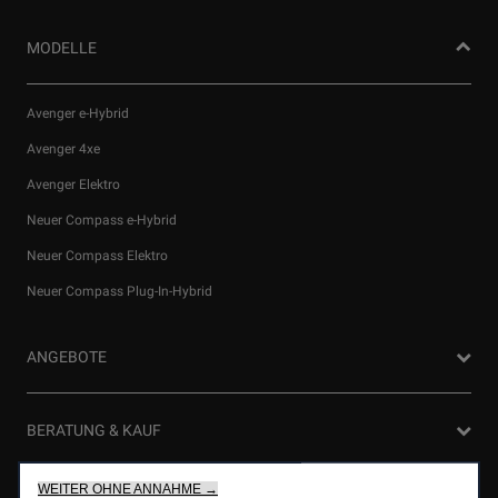
MODELLE
Avenger e-Hybrid
Avenger 4xe
Avenger Elektro
Neuer Compass e-Hybrid
Neuer Compass Elektro
Wir verwenden Cookies und/oder andere Tracking‑Tools (die
Neuer Compass Plug-In-Hybrid
„Tools“), um dir das bestmögliche Erlebnis auf unserer Website
zu bieten. Cookies ermöglichen es uns, dir Kernfunktionalitäten
wie Sicherheit, Netzwerkmanagement bereitzustellen und die
ANGEBOTE
Verfügbarkeit unserer Websites sicherzustellen. Cookies
verbessern gleichzeitig die Benutzerfreundlichkeit und die
Leistungen unserer Websites durch verschiedene Funktionen
Privatkunden Angebote
BERATUNG & KAUF
wie Spracherkennung, Suchergebnisse und verbessern damit
Firmenkundenangebote
unser Angebot für dich.Unsere Website könnte auch Cookies
von Drittanbietern verwenden, um Werbung zu senden, die für
WEITER OHNE ANNAHME →
Probefahrt anfragen