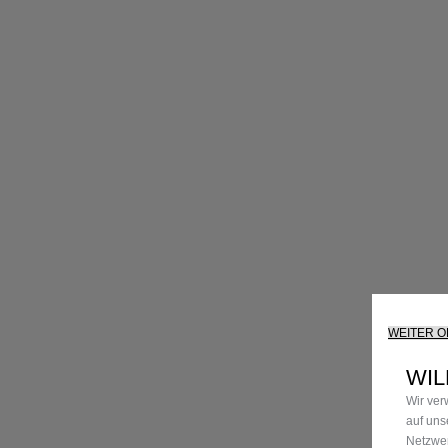
WEITER 
WIL
Wir ver
auf uns
Netzwer