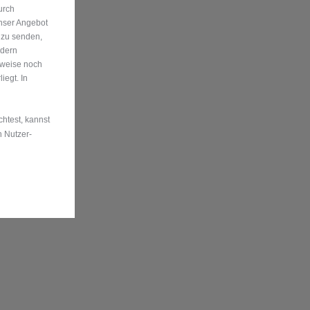
urch
nser Angebot
 zu senden,
ndern
rweise noch
egt. In
htest, kannst
n Nutzer-