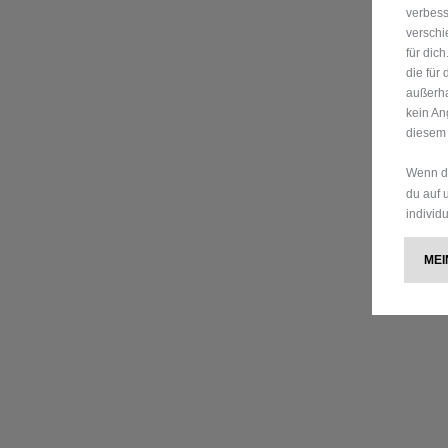
verbess
verschi
für dic
die für
außerha
kein An
diesem 
Wenn du
du auf 
individ
M