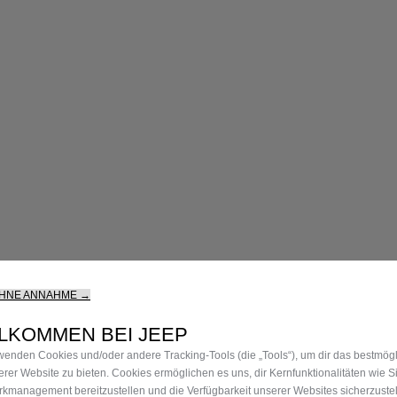
OHNE ANNAHME →
LKOMMEN BEI JEEP
wenden Cookies und/oder andere Tracking‑Tools (die „Tools“), um dir das bestmögl
erer Website zu bieten. Cookies ermöglichen es uns, dir Kernfunktionalitäten wie Si
kmanagement bereitzustellen und die Verfügbarkeit unserer Websites sicherzuste