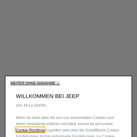
Wir verwenden Cookies und/oder andere Tracking‑Tools (die
„Tools“), um dir das bestmögliche Erlebnis auf unserer Website
zu bieten. Cookies ermöglichen es uns, dir Kernfunktionalitäten
wie Sicherheit, Netzwerkmanagement bereitzustellen und die
Verfügbarkeit unserer Websites sicherzustellen. Cookies
verbessern gleichzeitig die Benutzerfreundlichkeit und die
Leistungen unserer Websites durch verschiedene Funktionen
wie Spracherkennung, Suchergebnisse und verbessern damit
unser Angebot für dich.Unsere Website könnte auch Cookies
von Drittanbietern verwenden, um Werbung zu senden, die für
dich relevanter ist.Einige Cookies können von Dritten
verarbeitet werden, die in Ländern außerhalb des
Europäischen Wirtschaftsraums (EWR) ansässig sind und für
WEITER OHNE ANNAHME →
die möglicherweise noch kein Angemessenheitsbeschluss der
zuständigen europäischen Datenschutzbehörden vorliegt. In
WILLKOMMEN BEI JEEP
diesem Fall beruht die Übermittlung auf deiner Zustimmung
(Art. 49.1a GDPR).
Wenn du mehr über die von uns verwendeten Cookies und
deren Verwaltung erfahren möchtest, kannst du auf unsere
Cookie-Richtlinie
zugreifen oder über die Schaltfläche Cookie-
Einstellungen Nutzer-individuelle Einstellungen zur Cookie-