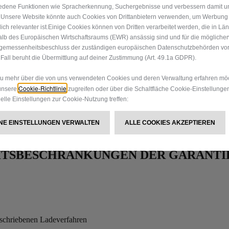
edene Funktionen wie Spracherkennung, Suchergebnisse und verbessern damit u
h.Unsere Website könnte auch Cookies von Drittanbietern verwenden, um Werbung
t keinen Herstellungsfehler dar, es sei denn, die Ladekapazität der Bat
 dich relevanter ist.Einige Cookies können von Dritten verarbeitet werden, die in Lä
lb des Europäischen Wirtschaftsraums (EWR) ansässig sind und für die mögliche
gemessenheitsbeschluss der zuständigen europäischen Datenschutzbehörden vorli
Fall beruht die Übermittlung auf deiner Zustimmung (Art. 49.1a GDPR).
nns des Fahrzeuges
 mehr über die von uns verwendeten Cookies und deren Verwaltung erfahren möc
Cookie-Richtlinie
unsere
zugreifen oder über die Schaltfläche Cookie-Einstellunge
uelle Einstellungen zur Cookie-Nutzung treffen:
EINE EINSTELLUNGEN VERWALTEN
ALLE COOKIES AKZEPTIEREN
ITSBESCHRÄNKUNGEN DER GARANTIE
eschriebenen Ladeverfahren