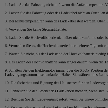
1. Laden Sie das Fahrzeug nicht auf, wenn die Außentemperatur -3
2. Lassen Sie das Fahrzeug oder das Ladekabel nicht an Orten, an 
3. Bei Minustemperaturen kann das Ladekabel steif werden. Üben S
4. Verwenden Sie keine Stromaggregate.
5. Laden Sie die Hochvoltbatterie nicht über nicht konforme oder 
6. Vermeiden Sie es, die Hochvoltbatterie über mehrere Tage mit ei
7. Warten Sie nicht, bis der Ladestand der Hochvoltbatterie niedrig 
8. Das Laden der Hochvoltbatterie kann länger dauern, wenn die Tem
9. Schalten Sie den Elektromotor immer über die STOP-Position des
Ladevorgangs automatisch anlaufen. Halten Sie während des Ladevor
10. Die Sicherheit und Eignung des Hausnetzes für den Ladevorgan
11. Schließen Sie den Stecker des Ladekabels nicht an, wenn sich 
12. Beenden Sie den Ladevorgang sofort, wenn Sie ungewöhnliche A
13. Ersetzen Sie das Ladekabel bei einer beschädigten Kabelummant