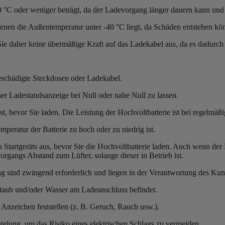
0 °C oder weniger beträgt, da der Ladevorgang länger dauern kann und
denen die Außentemperatur unter -40 °C liegt, da Schäden entstehen kö
ie daher keine übermäßige Kraft auf das Ladekabel aus, da es dadurch
beschädigte Steckdosen oder Ladekabel.
ner Ladestandsanzeige bei Null oder nahe Null zu lassen.
ist, bevor Sie laden. Die Leistung der Hochvoltbatterie ist bei regelmä
peratur der Batterie zu hoch oder zu niedrig ist.
 Startgeräts aus, bevor Sie die Hochvoltbatterie laden. Auch wenn der
gangs Abstand zum Lüfter, solange dieser in Betrieb ist.
g sind zwingend erforderlich und liegen in der Verantwortung des Ku
Staub und/oder Wasser am Ladeanschluss befindet.
nzeichen feststellen (z. B. Geruch, Rauch usw.).
elung, um das Risiko eines elektrischen Schlags zu vermeiden.