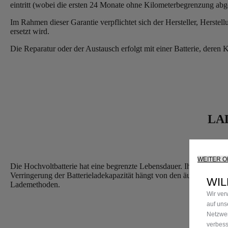
eintritt (wobei die ersten 24 Monate ohne Kilometerbegrenzung abg
Im Rahmen dieser Garantie verpflichtet sich der Hersteller, Herstell
ersetzt wird.
Die Reparatur oder der Austausch erfolgt mit einer Batterie, deren 
LA
WEITER 
Die Hochvoltbatterie hat eine begrenzte Lebensdauer. Ihre Ladung
Verringerung der Batterieladekapazität hängt von den äußeren B
WIL
Lademethoden.
Wir ver
auf uns
Netzwer
verbess