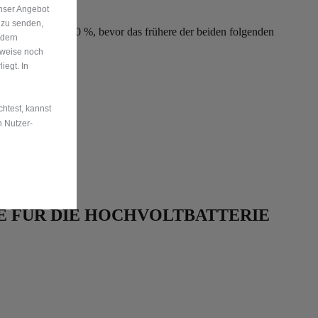
nser Angebot
 zu senden,
terie sinkt unter 70 %, bevor das frühere der beiden folgenden
ndern
rweise noch
egt. In
htest, kannst
n Nutzer-
 FÜR DIE HOCHVOLTBATTERIE