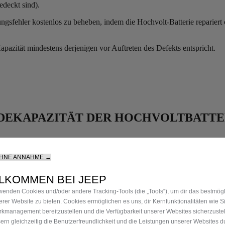
edeckt sind).
ungsfehler kostenlos zu beheben, indem die Hochvolt-Batterie repariert o
Kapazität mindestens derjenigen vor Auftreten des Defekts entspricht.
DEKAPAZITÄT DER HOCHVOLTBATTE
OHNE ANNAHME →
sspeicherfähigkeit nimmt mit der Zeit und durch den Gebrauch ab, gen
edingungen (Umgebungstemperatur usw.) und den Nutzungsbedingungen 
LKOMMEN BEI JEEP
wenden Cookies und/oder andere Tracking‑Tools (die „Tools“), um dir das bestmögl
erer Website zu bieten. Cookies ermöglichen es uns, dir Kernfunktionalitäten wie Si
kmanagement bereitzustellen und die Verfügbarkeit unserer Websites sicherzuste
ern gleichzeitig die Benutzerfreundlichkeit und die Leistungen unserer Websites d