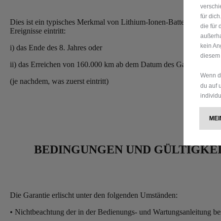
verschi
für dic
Dies ist ein typisches Merkmal von Lithium-Ionen-Batterien und stell
die für
Ereignisse eintritt:
außerha
kein An
i) das Ende des 8. Jahres oder
diesem 
ii) das Erreichen von 160.000 km ab dem Datum des Garantiebegi
Wenn du
(je nachdem, was zuerst eintritt)
du auf 
individ
M
BEDINGUNGEN UND GÜLTIGKE
Die Garantie erlischt unter den folgenden Umständen:
• Nichtbeachtung der in der Bedienungs- und Wartungsanleitung b