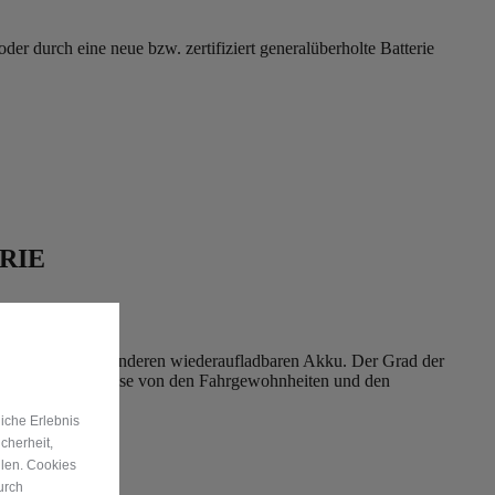
der durch eine neue bzw. zertifiziert generalüberholte Batterie
RIE
au wie bei jedem anderen wiederaufladbaren Akku. Der Grad der
ab – beispielsweise von den Fahrgewohnheiten und den
iche Erlebnis
cherheit,
llen. Cookies
urch