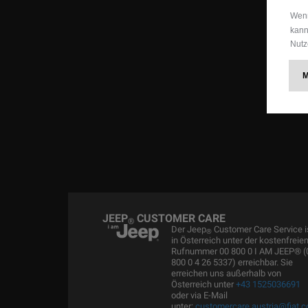
Wenn
kann
Nutz
JEEP
CUSTOMER CARE
®
Der Jeep
Customer Care Service i
®
in Österreich unter der kostenfreie
Rufnummer 00 800 0 I AM JEEP® (
800 0 4 26 5337) erreichbar. Sie
erreichen uns außerhalb von
Österreich unter
+43 1525036691
oder via E-Mail
unter:
customercare.austria@fiat.