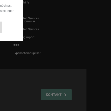
Pannenhilfe
möchtest,
Reifen
nstellungen
Connected Services
Kontaktformular
Connected Services
Fahrzeugimport
COC
Typenscheinduplikat
KONTAKT