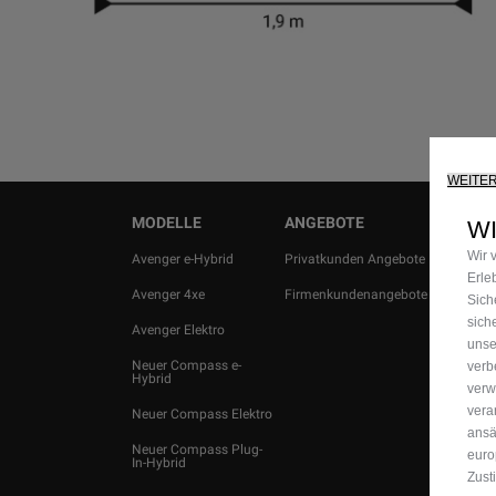
WEITE
MODELLE
ANGEBOTE
BERATU
W
Wir 
Avenger e-Hybrid
Privatkunden Angebote
Probefahr
Erle
Avenger 4xe
Firmenkundenangebote
Angebot 
Sich
sich
Avenger Elektro
Partners
unse
Neuer Compass e-
Newslette
verb
Hybrid
verw
Preisliste
vera
Neuer Compass Elektro
herunterl
ansä
Neuer Compass Plug-
Gebrauc
euro
In-Hybrid
Zust