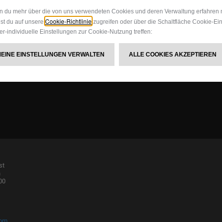
 du mehr über die von uns verwendeten Cookies und deren Verwaltung erfahren 
Cookie-Richtlinie
st du auf unsere
zugreifen oder über die Schaltfläche Cookie-Ei
er-individuelle Einstellungen zur Cookie-Nutzung treffen:
MEINE EINSTELLUNGEN VERWALTEN
ALLE COOKIES AKZEPTIEREN
st
n
00
com