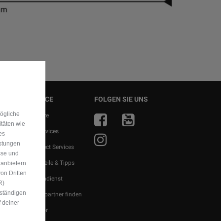
SERVICE
FOLGEN SIE UNS
mögliche
r
FlexCare
itäten wie
ragen
Alle Services
es
istungen
ern
Uconnect Services
sse und
en
Ersatzteile & Tipps
tanbietern
on Dritten
Kundendienst
R)
uständigen
Servicepartner finden
 deiner
Zubehör