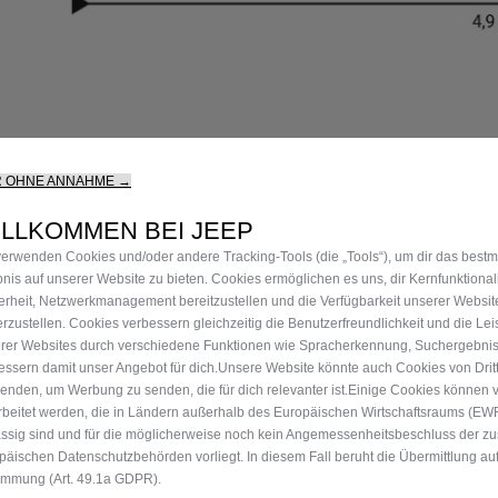
R OHNE ANNAHME →
NG & KAUF
JEEP
4X4
JEEP LIFE
BUSINESS
ILLKOMMEN BEI JEEP
®
verwenden Cookies und/oder andere Tracking‑Tools (die „Tools“), um dir das best
t anfragen
4x4 Experience
80ᵀᴴ Anniversary
Business Cente
bnis auf unserer Website zu bieten. Cookies ermöglichen es uns, dir Kernfunktional
anfordern
Offroad Guide
Jeep Events
Probefahrt anf
erheit, Netzwerkmanagement bereitzustellen und die Verfügbarkeit unserer Websit
erzustellen. Cookies verbessern gleichzeitig die Benutzerfreundlichkeit und die Le
uche
Die Heimat des SUV
Jeep News
Angebot anford
rer Websites durch verschiedene Funktionen wie Spracherkennung, Suchergebni
r
FAQ und Glossar
Jeep Merchandise
Informiert bleib
essern damit unser Angebot für dich.Unsere Website könnte auch Cookies von Drit
enden, um Werbung zu senden, die für dich relevanter ist.Einige Cookies können v
n
Jeep & Juventus
rbeitet werden, die in Ländern außerhalb des Europäischen Wirtschaftsraums (EW
aden
ssig sind und für die möglicherweise noch kein Angemessenheitsbeschluss der z
htwagen
päischen Datenschutzbehörden vorliegt. In diesem Fall beruht die Übermittlung auf
immung (Art. 49.1a GDPR).