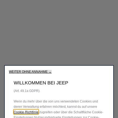
Wir verwenden Cookies und/oder andere Tracking‑Tools (die
„Tools“), um dir das bestmögliche Erlebnis auf unserer Website
zu bieten. Cookies ermöglichen es uns, dir Kernfunktionalitäten
wie Sicherheit, Netzwerkmanagement bereitzustellen und die
Verfügbarkeit unserer Websites sicherzustellen. Cookies
verbessern gleichzeitig die Benutzerfreundlichkeit und die
Leistungen unserer Websites durch verschiedene Funktionen
wie Spracherkennung, Suchergebnisse und verbessern damit
unser Angebot für dich.Unsere Website könnte auch Cookies
von Drittanbietern verwenden, um Werbung zu senden, die für
dich relevanter ist.Einige Cookies können von Dritten
verarbeitet werden, die in Ländern außerhalb des
Europäischen Wirtschaftsraums (EWR) ansässig sind und für
WEITER OHNE ANNAHME →
die möglicherweise noch kein Angemessenheitsbeschluss der
zuständigen europäischen Datenschutzbehörden vorliegt. In
WILLKOMMEN BEI JEEP
diesem Fall beruht die Übermittlung auf deiner Zustimmung
(Art. 49.1a GDPR).
Wenn du mehr über die von uns verwendeten Cookies und
deren Verwaltung erfahren möchtest, kannst du auf unsere
Cookie-Richtlinie
zugreifen oder über die Schaltfläche Cookie-
Einstellungen Nutzer-individuelle Einstellungen zur Cookie-