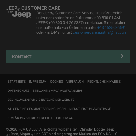
Ersatzteile & Tipps
JEEP
CUSTOMER CARE
®
Kundendienst
Der Jeep
Customer Care Service ist in Österreich
®
unter der kostenfreien Rufnummer 00 800 0 I AM
Servicepartner finden
JEEP® (00 800 0 4 26 5337) erreichbar. Sie erreichen
uns außerhalb von Österreich unter
+43 1525036691
Zubehör
oder via E-Mail unter:
customercare.austria@fiat.com
Pannenhilfe
Reifen
KONTAKT
Connected Services Kontaktformular
Connected Services
Fahrzeugimport
STARTSEITE
IMPRESSUM
COOKIES
VERBRAUCH
RECHTLICHE HINWEISE
COC
DATENSCHUTZ
STELLANTIS – FCA AUSTRIA GMBH
Typenscheinduplikat
BEDINGUNGEN FÜR DIE NUTZUNG DER WEBSITE
ALLGEMEINE GESCHÄFTSBEDINGUNGEN
DIENSTLEISTUNGSVERTRÄGE
ERKLÄRUNG BARRIEREFREIHEIT
EU DATA ACT
©2026 FCA US LLC. Alle Rechte vorbehalten. Chrysler, Dodge, Jeep
, Ram, Mopar
und SRT sind eingetragene Marken der FCA US LLC.
®
®