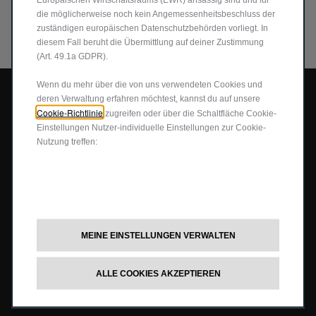
die möglicherweise noch kein Angemessenheitsbeschluss der
zuständigen europäischen Datenschutzbehörden vorliegt. In
diesem Fall beruht die Übermittlung auf deiner Zustimmung
(Art. 49.1a GDPR).
Wenn du mehr über die von uns verwendeten Cookies und
MODELLE
deren Verwaltung erfahren möchtest, kannst du auf unsere
Cookie-Richtlinie
zugreifen oder über die Schaltfläche Cookie-
Einstellungen Nutzer-individuelle Einstellungen zur Cookie-
Avenger e-Hybrid
Nutzung treffen:
Avenger 4xe
Avenger Elektro
Neuer Compass e-Hybrid
Neuer Compass Elektro
MEINE EINSTELLUNGEN VERWALTEN
Neuer Compass Plug-In-Hybrid
ALLE COOKIES AKZEPTIEREN
ANGEBOTE