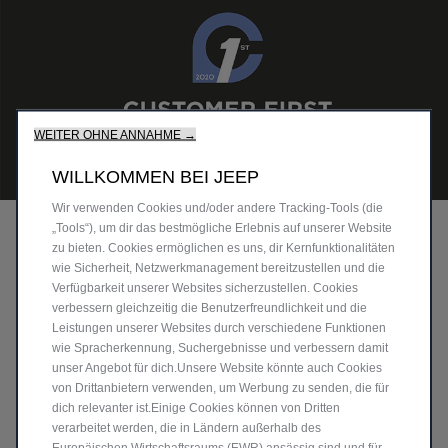
WEITER OHNE ANNAHME →
WILLKOMMEN BEI JEEP
Wir verwenden Cookies und/oder andere Tracking‑Tools (die
DER KUNDE IST KÖNIG
„Tools“), um dir das bestmögliche Erlebnis auf unserer Website
zu bieten. Cookies ermöglichen es uns, dir Kernfunktionalitäten
wie Sicherheit, Netzwerkmanagement bereitzustellen und die
Finden Sie Händler und Werkstätten in Ihrer Nähe, die mit
Verfügbarkeit unserer Websites sicherzustellen. Cookies
dem «
Customer First Award for Excellence
»
verbessern gleichzeitig die Benutzerfreundlichkeit und die
ausgezeichnet sind.
Leistungen unserer Websites durch verschiedene Funktionen
wie Spracherkennung, Suchergebnisse und verbessern damit
MEHR ERFAHREN
unser Angebot für dich.Unsere Website könnte auch Cookies
von Drittanbietern verwenden, um Werbung zu senden, die für
dich relevanter ist.Einige Cookies können von Dritten
verarbeitet werden, die in Ländern außerhalb des
Europäischen Wirtschaftsraums (EWR) ansässig sind und für