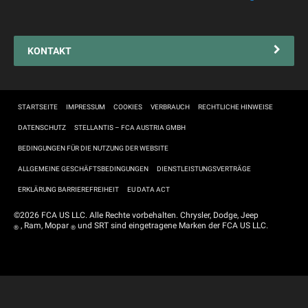
Pannenhilfe
Reifen
KONTAKT
Connected Services Kontaktformular
Connected Services
Fahrzeugimport
STARTSEITE
IMPRESSUM
COOKIES
VERBRAUCH
RECHTLICHE HINWEISE
COC
DATENSCHUTZ
STELLANTIS – FCA AUSTRIA GMBH
Typenscheinduplikat
BEDINGUNGEN FÜR DIE NUTZUNG DER WEBSITE
ALLGEMEINE GESCHÄFTSBEDINGUNGEN
DIENSTLEISTUNGSVERTRÄGE
ERKLÄRUNG BARRIEREFREIHEIT
EU DATA ACT
©2026 FCA US LLC. Alle Rechte vorbehalten. Chrysler, Dodge, Jeep
, Ram, Mopar
und SRT sind eingetragene Marken der FCA US LLC.
®
®