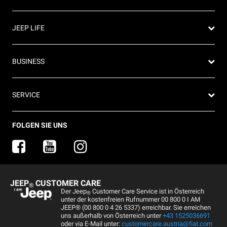
Angebot anfordern
Partnersuche
4x4 Experience
JEEP LIFE
Newsletter
Offroad Guide
Preislisten herunterladen
Die Heimat des SUV
80ᵀᴴ Anniversary
BUSINESS
Gebrauchtwagen
FAQ und Glossar
Jeep Events
Jeep News
Business Center
SERVICE
Jeep Merchandise
Probefahrt anfragen
Jeep & Juventus
Angebot anfordern
FlexCare
FOLGEN SIE UNS
Informiert bleiben
Alle Services
Uconnect Services
Ersatzteile & Tipps
JEEP
CUSTOMER CARE
®
Kundendienst
Der Jeep
Customer Care Service ist in Österreich
®
unter der kostenfreien Rufnummer 00 800 0 I AM
Servicepartner finden
JEEP® (00 800 0 4 26 5337) erreichbar. Sie erreichen
uns außerhalb von Österreich unter
+43 1525036691
Zubehör
oder via E-Mail unter:
customercare.austria@fiat.com