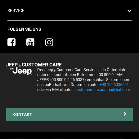
Jeep News
Business Center
SERVICE
Jeep Merchandise
Probefahrt anfragen
Jeep & Juventus
Angebot anfordern
FlexCare
FOLGEN SIE UNS
Informiert bleiben
Alle Services
Uconnect Services
Ersatzteile & Tipps
JEEP
CUSTOMER CARE
®
Kundendienst
Der Jeep
Customer Care Service ist in Österreich
®
unter der kostenfreien Rufnummer 00 800 0 I AM
Servicepartner finden
JEEP® (00 800 0 4 26 5337) erreichbar. Sie erreichen
uns außerhalb von Österreich unter
+43 1525036691
Zubehör
oder via E-Mail unter:
customercare.austria@fiat.com
Pannenhilfe
Reifen
KONTAKT
Connected Services Kontaktformular
Connected Services
Fahrzeugimport