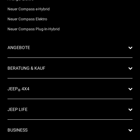
Neuer Compass e-Hybrid
Neuer Compass Elektro
Neuer Compass Plug-In-Hybrid
ANGEBOTE
Privatkunden Angebote
BERATUNG & KAUF
Firmenkundenangebote
Probefahrt anfragen
JEEP
4X4
®
Angebot anfordern
Partnersuche
4x4 Experience
JEEP LIFE
Newsletter
Offroad Guide
Preislisten herunterladen
Die Heimat des SUV
80ᵀᴴ Anniversary
BUSINESS
Gebrauchtwagen
FAQ und Glossar
Jeep Events