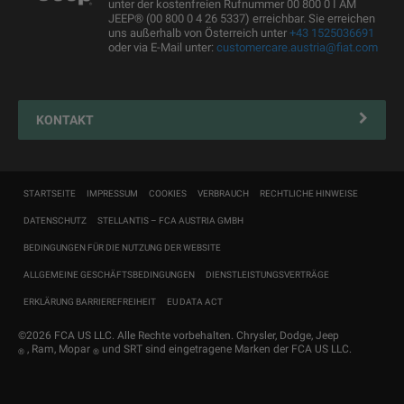
unter der kostenfreien Rufnummer 00 800 0 I AM
Servicepartner finden
JEEP® (00 800 0 4 26 5337) erreichbar. Sie erreichen
uns außerhalb von Österreich unter
+43 1525036691
Zubehör
oder via E-Mail unter:
customercare.austria@fiat.com
Pannenhilfe
Reifen
KONTAKT
Connected Services Kontaktformular
Connected Services
Fahrzeugimport
STARTSEITE
IMPRESSUM
COOKIES
VERBRAUCH
RECHTLICHE HINWEISE
COC
DATENSCHUTZ
STELLANTIS – FCA AUSTRIA GMBH
Typenscheinduplikat
BEDINGUNGEN FÜR DIE NUTZUNG DER WEBSITE
ALLGEMEINE GESCHÄFTSBEDINGUNGEN
DIENSTLEISTUNGSVERTRÄGE
ERKLÄRUNG BARRIEREFREIHEIT
EU DATA ACT
©2026 FCA US LLC. Alle Rechte vorbehalten. Chrysler, Dodge, Jeep
, Ram, Mopar
und SRT sind eingetragene Marken der FCA US LLC.
®
®