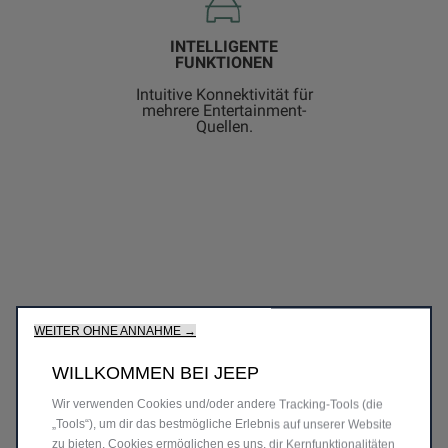
INTELLIGENTE
FUNKTIONEN
Intuitive Konnektivität für
mehrere Entertainment-
Quellen.
HAUPTMERKMALE
WEITER OHNE ANNAHME →
WILLKOMMEN BEI JEEP
KOMFORT IMMER ZUR
Wir verwenden Cookies und/oder andere Tracking‑Tools (die
HAND
„Tools“), um dir das bestmögliche Erlebnis auf unserer Website
zu bieten. Cookies ermöglichen es uns, dir Kernfunktionalitäten