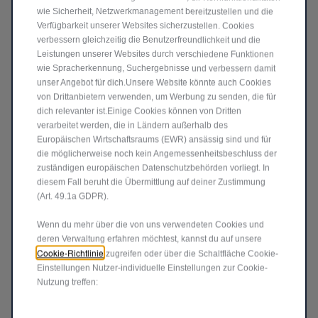
SIND SIE BEREIT FÜR
wie Sicherheit, Netzwerkmanagement bereitzustellen und die
Verfügbarkeit unserer Websites sicherzustellen. Cookies
EINE GANZ NEUE ART ZU
verbessern gleichzeitig die Benutzerfreundlichkeit und die
Leistungen unserer Websites durch verschiedene Funktionen
FAHREN?
wie Spracherkennung, Suchergebnisse und verbessern damit
unser Angebot für dich.Unsere Website könnte auch Cookies
von Drittanbietern verwenden, um Werbung zu senden, die für
dich relevanter ist.Einige Cookies können von Dritten
Entdecken Sie alle Pakete, die je nach dem
verarbeitet werden, die in Ländern außerhalb des
vernetzten Fahrzeug erhältlich sind.
Europäischen Wirtschaftsraums (EWR) ansässig sind und für
die möglicherweise noch kein Angemessenheitsbeschluss der
*Nur für BEV-Fahrzeuge.
zuständigen europäischen Datenschutzbehörden vorliegt. In
diesem Fall beruht die Übermittlung auf deiner Zustimmung
**e‑ROUTES by Free2move Charge ist exklusiv für Jeep®
(Art. 49.1a GDPR).
Avenger und Compass Electric verfügbar.
***ChatGPT und andere KI-Systeme werden mit Daten
Wenn du mehr über die von uns verwendeten Cookies und
trainiert, die Antworten aus Informationen erzeugen, die im
deren Verwaltung erfahren möchtest, kannst du auf unsere
Internet gefunden werden und manchmal ungenau oder
Cookie-Richtlinie
zugreifen oder über die Schaltfläche Cookie-
voreingenommen sein können. Die Qualität der Antworten
Einstellungen Nutzer-individuelle Einstellungen zur Cookie-
hängt von der Klarheit und Genauigkeit der eingegebenen
Nutzung treffen:
Daten ab. Für die Nutzung sind verbundenes Browsen und
natürliche Spracherkennung erforderlich.