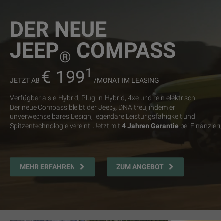
DER NEUE JEEP
®
COMPASS 4xe
ELEKTRO
Der neue Jeep
Compass 4xe Elektro vereint
modernste
®
Elektrotechnologie
mit einem
leisen Fahrerlebnis
und
echter 4x4-
Souveränität
, um Ihren Alltag einfacher zu gestalten.Mit Fahrmodi
wie Auto, Sport, Schnee, Sand/Schlamm und 4WD Lock passt sich
der neue Jeep
Compass 4xe
in Sekundenschnelle an wechselnd
®
Bodenverhältnisse an.
Entdecken Sie ihn jetzt.
JETZT BESTELLBAR