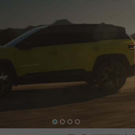
e
1
2
3
4