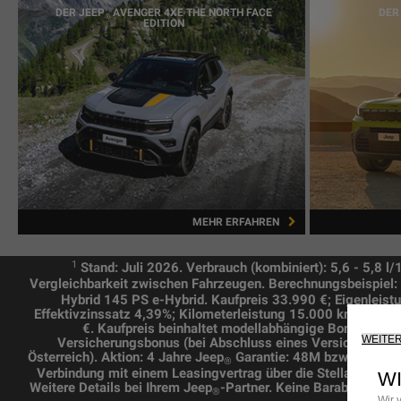
DER JEEP
AVENGER 4XE THE NORTH FACE
DER
®
EDITION
MEHR ERFAHREN
1
Stand: Juli 2026. Verbrauch (kombiniert): 5,6 - 5,8
Vergleichbarkeit zwischen Fahrzeugen. Berechnungsbeispiel:
Hybrid 145 PS e-Hybrid. Kaufpreis 33.990 €; Eigenleist
Effektivzinssatz 4,39%; Kilometerleistung 15.000 km pro J
€. Kaufpreis beinhaltet modellabhängige Boni der FC
WEITE
Versicherungsbonus (bei Abschluss eines Versicherungs-
Österreich). Aktion: 4 Jahre Jeep
Garantie: 48M bzw. bis zu 8
®
Verbindung mit einem Leasingvertrag über die Stellantis Ba
W
Weitere Details bei Ihrem Jeep
-Partner. Keine Barablöse mögl
®
Wir 