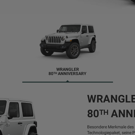
WRANGLER
80ᵀᴴ ANNIVERSARY
WRANGL
80ᵀᴴ ANN
Besondere Merkmale des 
Technologiepaket, seine 