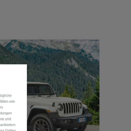
mögliche
itäten wie
es
istungen
sse und
tanbietern
on Dritten