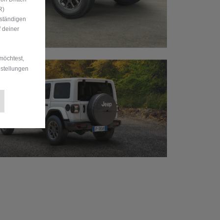
R)
uständigen
 deiner
möchtest,
nstellungen