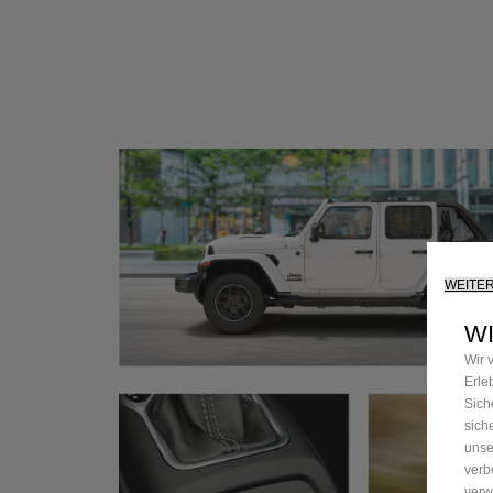
WEITE
W
Wir 
Erle
Sich
sich
unse
verb
verw