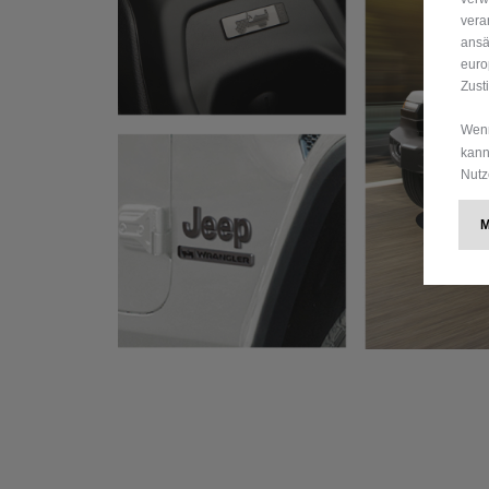
vera
ansä
euro
Zust
Wenn
kann
Nutz