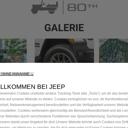
GALERIE
R OHNE ANNAHME →
ILLKOMMEN BEI JEEP
verwenden Cookies und/oder andere Tracking‑Tools (die „Tools“), um dir das best
bnis auf unserer Website zu bieten. Cookies ermöglichen es uns, dir Kernfunktional
erheit, Netzwerkmanagement bereitzustellen und die Verfügbarkeit unserer Websit
erzustellen. Cookies verbessern gleichzeitig die Benutzerfreundlichkeit und die Le
rer Websites durch verschiedene Funktionen wie Spracherkennung, Suchergebni
essern damit unser Angebot für dich.Unsere Website könnte auch Cookies von Drit
enden, um Werbung zu senden, die für dich relevanter ist.Einige Cookies können v