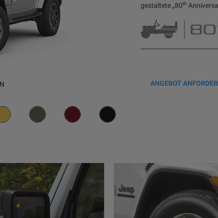
th
gestaltete „80
Anniversar
-
ANGEBOT ANFORDE
EN