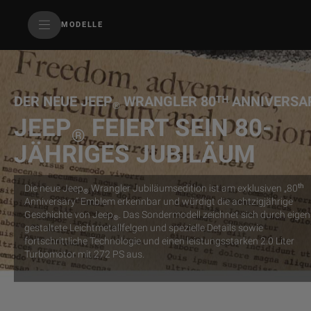
SkiptoContentText
MODELLE
SkiptoNavigationText
DER NEUE JEEP
WRANGLER 80ᵀᴴ ANNIVERSA
®
JEEP
FEIERT SEIN 80-
®
JÄHRIGES JUBILÄUM
th
Die neue Jeep
Wrangler Jubiläumsedition ist am exklusiven „80
®
Anniversary“ Emblem erkennbar und würdigt die achtzigjährige
Geschichte von Jeep
. Das Sondermodell zeichnet sich durch eigen
®
gestaltete Leichtmetallfelgen und spezielle Details sowie
fortschrittliche Technologie und einen leistungsstarken 2.0 Liter
Turbomotor mit 272 PS aus.