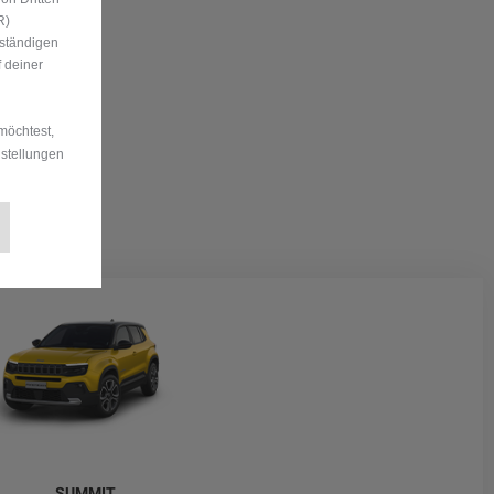
R)
uständigen
 deiner
möchtest,
nstellungen
SUMMIT