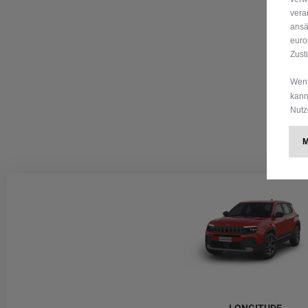
vera
ansä
euro
Zust
Wenn
kann
Nutz