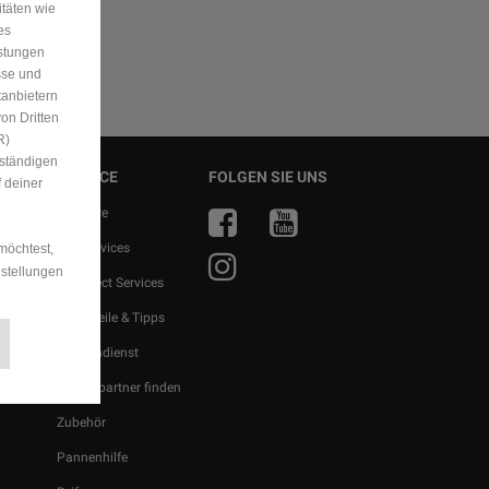
itäten wie
es
istungen
sse und
tanbietern
on Dritten
R)
uständigen
SERVICE
FOLGEN SIE UNS
 deiner
r
FlexCare
ragen
Alle Services
möchtest,
nstellungen
ern
Uconnect Services
en
Ersatzteile & Tipps
Kundendienst
Servicepartner finden
Zubehör
Pannenhilfe