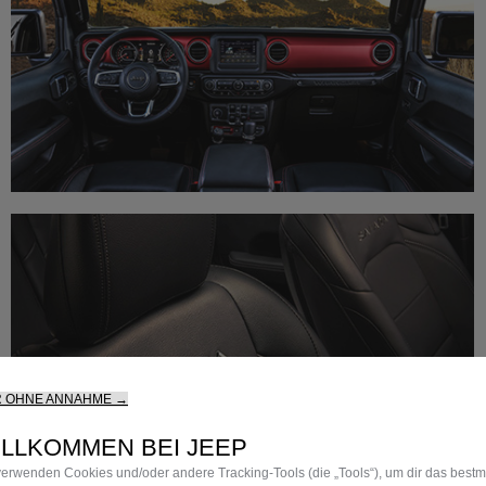
R OHNE ANNAHME →
ILLKOMMEN BEI JEEP
verwenden Cookies und/oder andere Tracking‑Tools (die „Tools“), um dir das best