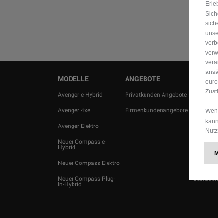
Erle
Sich
sich
unse
verb
verw
vera
ansä
MODELLE
ANGEBOTE
BERATU
euro
Zust
Avenger e-Hybrid
Privatkunden Angebote
Probefahr
Avenger 4xe
Firmenkundenangebote
Angebot 
Wenn
kann
Avenger Elektro
Partners
Nutz
Neuer Compass e-
Newslette
Hybrid
Preisliste
Neuer Compass Elektro
herunterl
Neuer Compass Plug-
Gebrauc
In-Hybrid