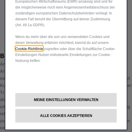
r
-
+
Europäischen Wirtschaftsraums (EWR) ansässig sind und für
i
die möglicherweise noch kein Angemessenheitsbeschluss der
Q
zuständigen europäischen Datenschutzbehörden vorliegt. In
c
IN DEN WARENKORB
u
diesem Fall beruht die Übermittlung auf deiner Zustimmung
e
(Art. 49.1a GDPR).
a
i
Lieferungdatum:
19/08
n
s
Wenn du mehr über die von uns verwendeten Cookies und
Jetzt kaufen, später zahlen
t
3
deren Verwaltung erfahren möchtest, kannst du auf unsere
i
Cookie-Richtlinie
zugreifen oder über die Schaltfläche Cookie-
9
Beschreibung
t
Einstellungen Nutzer-individuelle Einstellungen zur Cookie-
7
Nutzung treffen:
y
Anhängerkupplung zur Installation am Fahrzeugheck.
,
u
Anhängelast 3500 kg. Für Version MY14-18. Verkabelung
3
p
separat erhältlich (71808440). Kompatibel mit allen Wagen mit
7
d
Kupplung mit Ø 50 mm Durchmesser. Nocht kompatibel mit der
€
a
Trackhawk-Version Für die SRT-Version wird der Adapter für
t
die Anhängerkupplung (K82213485AD) benötigt. Design, Stil
MEINE EINSTELLUNGEN VERWALTEN
e
und Leistung, aber auch Funktionalität. Die Anhängerkupplung
d
ist ein unverzichtbares Zubehör, wenn Sie Ihr Auto mit einer
ALLE COOKIES AKZEPTIEREN
t
zusätzlichen Last wie einem Fahrradträger, einem Wohnwagen
o
oder einem Trolley beladen möchten. Für den Einbau ist eine