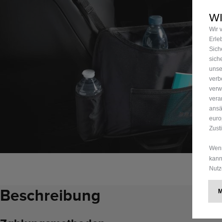
W
Wir 
Erle
Sich
sich
unse
verb
verw
vera
ansä
euro
Zust
Wenn
kann
Nutz
Beschreibung