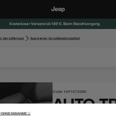
Kostenloser Versand ab 149 €. Beim Bezahlvorgang.
ür den kofferraum
Auto-trenner mit aufbewahrungsfach
Code
1691072080
AUTO-T
R OHNE ANNAHME →