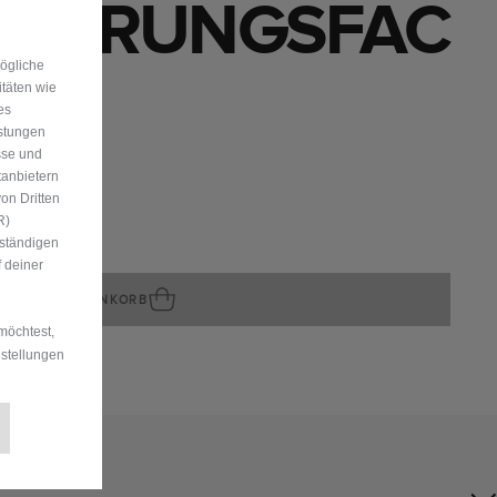
AHRUNGSFAC
mögliche
itäten wie
es
istungen
sse und
tanbietern
on Dritten
R)
uständigen
vorrätig
 deiner
IN DEN WARENKORB
möchtest,
nstellungen