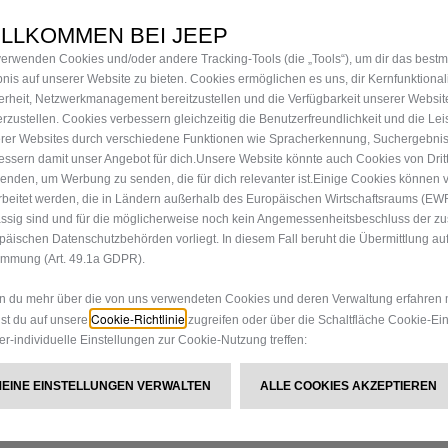
AUFBEW
ILLKOMMEN BEI JEEP
verwenden Cookies und/oder andere Tracking‑Tools (die „Tools“), um dir das best
H
bnis auf unserer Website zu bieten. Cookies ermöglichen es uns, dir Kernfunktional
erheit, Netzwerkmanagement bereitzustellen und die Verfügbarkeit unserer Websit
erzustellen. Cookies verbessern gleichzeitig die Benutzerfreundlichkeit und die Le
rer Websites durch verschiedene Funktionen wie Spracherkennung, Suchergebni
52,93 €
essern damit unser Angebot für dich.Unsere Website könnte auch Cookies von Drit
enden, um Werbung zu senden, die für dich relevanter ist.Einige Cookies können v
P
rbeitet werden, die in Ländern außerhalb des Europäischen Wirtschaftsraums (EW
r
ssig sind und für die möglicherweise noch kein Angemessenheitsbeschluss der z
-
+
Produkt nicht 
i
päischen Datenschutzbehörden vorliegt. In diesem Fall beruht die Übermittlung auf
Q
immung (Art. 49.1a GDPR).
c
u
e
 du mehr über die von uns verwendeten Cookies und deren Verwaltung erfahren 
a
i
Cookie-Richtlinie
st du auf unsere
zugreifen oder über die Schaltfläche Cookie-Ei
Jetzt kaufen, später zahlen
n
s
er-individuelle Einstellungen zur Cookie-Nutzung treffen:
t
5
i
2
MEINE EINSTELLUNGEN VERWALTEN
ALLE COOKIES AKZEPTIEREN
t
,
y
9