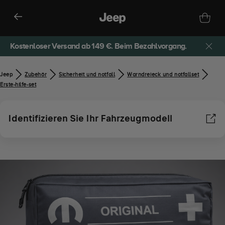
Kostenloser Versand ab 149 €. Beim Bezahlvorgang.
Jeep
Zubehör​
Sicherheit und notfall
Warndreieck und notfallset
Erste-hilfe-set
Identifizieren Sie Ihr Fahrzeugmodell