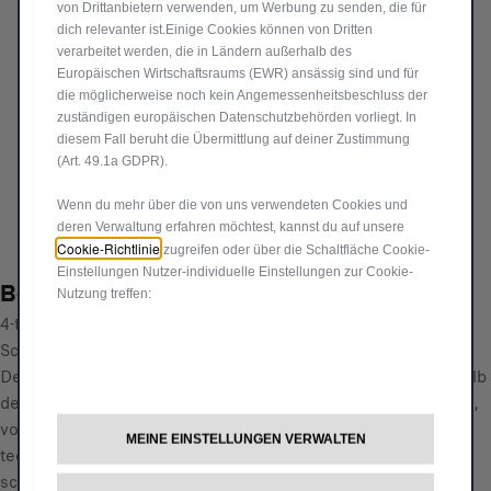
von Drittanbietern verwenden, um Werbung zu senden, die für
75,61 €
dich relevanter ist.Einige Cookies können von Dritten
verarbeitet werden, die in Ländern außerhalb des
P
Europäischen Wirtschaftsraums (EWR) ansässig sind und für
r
-
+
die möglicherweise noch kein Angemessenheitsbeschluss der
i
zuständigen europäischen Datenschutzbehörden vorliegt. In
Q
c
diesem Fall beruht die Übermittlung auf deiner Zustimmung
IN DEN WARENKORB
u
(Art. 49.1a GDPR).
e
a
i
Lieferungdatum:
19/08
Wenn du mehr über die von uns verwendeten Cookies und
n
s
deren Verwaltung erfahren möchtest, kannst du auf unsere
Jetzt kaufen, später zahlen
t
7
Cookie-Richtlinie
zugreifen oder über die Schaltfläche Cookie-
i
5
Einstellungen Nutzer-individuelle Einstellungen zur Cookie-
Beschreibung
t
Nutzung treffen:
,
y
4-teiliger Satz für 16''-Räder. Neben den Anti-Diebstahl-
6
u
Schrauben enthält der Satz auch den dazugehörigen
1
p
Demontageschlüssel. Wir empfehlen, den Schlüssel außerhalb
€
d
des Fahrzeugs aufzubewahren. Wir sind immer an Ihrer Seite,
a
von der Wartung bis zur Sicherheit. Und dank ständiger
MEINE EINSTELLUNGEN VERWALTEN
t
technologischer Innovation können wir Ihr Auto bestmöglich
e
schützen. Aber es ist wichtig, es mit