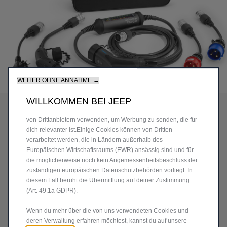
Wir verwenden Cookies und/oder andere Tracking‑Tools (die
„Tools“), um dir das bestmögliche Erlebnis auf unserer Website
zu bieten. Cookies ermöglichen es uns, dir Kernfunktionalitäten
wie Sicherheit, Netzwerkmanagement bereitzustellen und die
Verfügbarkeit unserer Websites sicherzustellen. Cookies
verbessern gleichzeitig die Benutzerfreundlichkeit und die
WEITER OHNE ANNAHME →
Code
9846031480
Leistungen unserer Websites durch verschiedene Funktionen
PREMIUM UNIVERSAL-
wie Spracherkennung, Suchergebnisse und verbessern damit
WILLKOMMEN BEI JEEP
unser Angebot für dich.Unsere Website könnte auch Cookies
LADEGERÄT-KIT
von Drittanbietern verwenden, um Werbung zu senden, die für
dich relevanter ist.Einige Cookies können von Dritten
1.421,02 €
verarbeitet werden, die in Ländern außerhalb des
Europäischen Wirtschaftsraums (EWR) ansässig sind und für
P
die möglicherweise noch kein Angemessenheitsbeschluss der
r
-
+
zuständigen europäischen Datenschutzbehörden vorliegt. In
i
diesem Fall beruht die Übermittlung auf deiner Zustimmung
Q
Nur noch wenige auf Lager!
c
(Art. 49.1a GDPR).
u
e
IN DEN WARENKORB
Wenn du mehr über die von uns verwendeten Cookies und
a
i
deren Verwaltung erfahren möchtest, kannst du auf unsere
n