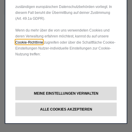
die möglicherweise noch kein Angemessenheitsbeschluss der
support@shop-jeep.at
zuständigen europäischen Datenschutzbehörden vorliegt. In
diesem Fall beruht die Übermittlung auf deiner Zustimmung
(Art. 49.1a GDPR).
Wenn du mehr über die von uns verwendeten Cookies und
deren Verwaltung erfahren möchtest, kannst du auf unsere
Cookie-Richtlinie
zugreifen oder über die Schaltfläche Cookie-
Einstellungen Nutzer-individuelle Einstellungen zur Cookie-
Nutzung treffen:
MEINE EINSTELLUNGEN VERWALTEN
ALLE COOKIES AKZEPTIEREN