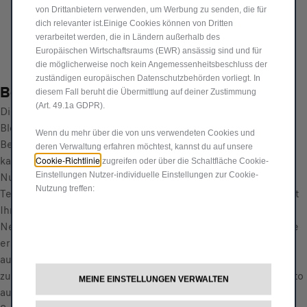
a
von Drittanbietern verwenden, um Werbung zu senden, die für
i
n
dich relevanter ist.Einige Cookies können von Dritten
s
Lieferungdatum:
19/08
verarbeitet werden, die in Ländern außerhalb des
t
6
Europäischen Wirtschaftsraums (EWR) ansässig sind und für
Jetzt kaufen, später zahlen
i
4
die möglicherweise noch kein Angemessenheitsbeschluss der
t
,
zuständigen europäischen Datenschutzbehörden vorliegt. In
Beschreibung
y
diesem Fall beruht die Übermittlung auf deiner Zustimmung
5
u
(Art. 49.1a GDPR).
Die Schutzfolie ist robust, transparent und statisch haftend.
4
p
Blendfrei und kratzfest macht auch den Bildschirm heller.
€
Wenn du mehr über die von uns verwendeten Cookies und
d
Beeinträchtigt die Genauigkeit des Touchscreens nicht und
deren Verwaltung erfahren möchtest, kannst du auf unsere
a
kann ohne Beschädigung des Bildschirms entfernt werden.
Cookie-Richtlinie
zugreifen oder über die Schaltfläche Cookie-
t
Einstellungen Nutzer-individuelle Einstellungen zur Cookie-
Nur für den 10,1''-Bildschirm geeignet. Dank modernster
e
Nutzung treffen:
Technologie wird Ihr Auto zu einem 360°-Erlebnis, das Sie mit
d
Ihren Liebsten teilen können: Musik, Unterhaltung, soziale
t
Netzwerke, Nachrichten, Karten und mehr. Multimedia-Geräte
o
ermöglichen es Ihnen, immer in Verbindung zu bleiben und
:
auch während der Fahrt auf dem Laufenden zu bleiben. Alles
1
zur Hand, intuitiv und einfach zu bedienen: Rüsten Sie Ihr Auto
MEINE EINSTELLUNGEN VERWALTEN
aus, um für lange und kurze Fahrten gerüstet zu sein!