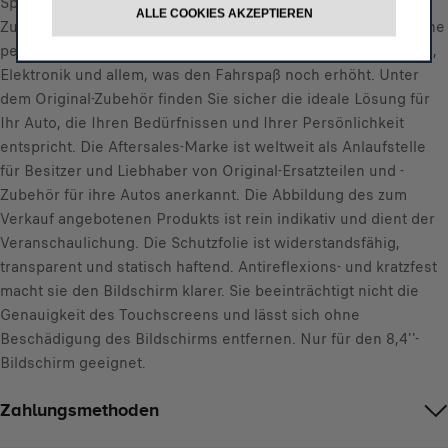
Sportlich, auffällig oder kinderfreundlich: Wählen Sie das
ALLE COOKIES AKZEPTIEREN
Zubehör, das zu Ihrem Stil passt. Verleihen Sie Ihrem Auto eine
persönliche Note mit Dachgepäckträgern, Leichtmetallrädern,
Elektronik und allem, was den Fahrspaß noch erhöht. Unter
dem Original-Zubehör finden Sie sicher die ideale Lösung für
Ihr Auto, die Ihren Bedürfnissen und Ihrer Persönlichkeit
entspricht. Die Aftersales-Marke ist weltweit als Anlaufstelle
für Besitzer und Liebhaber von Original-Ersatzteilen und -
Zubehör für ihre Autos anerkannt. Die Abbildung des zum
Verkauf angebotenen Produkts ist rein indikativ und dient der
Veranschaulichung. Die Schutzfolie ist widerstandsfähig,
transparent und statisch haftend. Antireflexions- und kratzfest
macht sie den Bildschirm klarer. Sie beeinträchtigt nicht die
Genauigkeit des Touchscreens und lässt sich ohne
Beschädigung des Bildschirms entfernen. Nur für den 8,4''-
Bildschirm geeignet.
Zahlungsmethoden