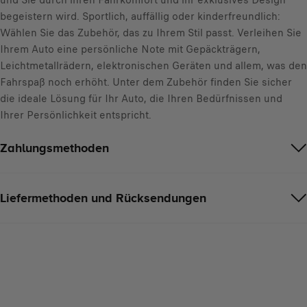
und Sie durch ihren Fahrkomfort und ihr exklusives Design
o
begeistern wird. Sportlich, auffällig oder kinderfreundlich:
:
Wählen Sie das Zubehör, das zu Ihrem Stil passt. Verleihen Sie
1
Ihrem Auto eine persönliche Note mit Gepäckträgern,
Leichtmetallrädern, elektronischen Geräten und allem, was den
Fahrspaß noch erhöht. Unter dem Zubehör finden Sie sicher
die ideale Lösung für Ihr Auto, die Ihren Bedürfnissen und
Ihrer Persönlichkeit entspricht.
Zahlungsmethoden
Liefermethoden und Rücksendungen