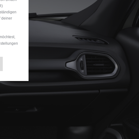
R)
uständigen
 deiner
möchtest,
nstellungen