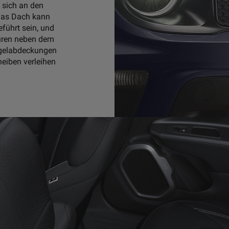
 sich an den
 Das Dach kann
führt sein, und
üren neben dem
egelabdeckungen
eiben verleihen