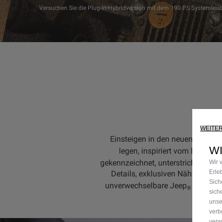
Versuchen Sie die Plug-In-Hybridversion mit dem 190 PS Systemleist
WEITE
Einsteigen in den neuen Renega
W
legen, inspiriert vom legendä
gekennzeichnet, unterstrichen du
Wir 
Erle
Details, exklusiven Nähten und 
Sich
unverwechselbare Jeep
Atmosphä
®
sich
unse
verb
verw