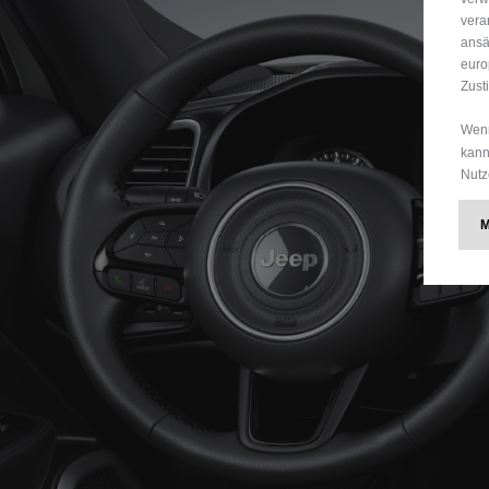
vera
ansä
euro
Zust
Wenn
kann
Nutz