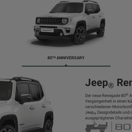
80ᵀᴴ ANNIVERSARY
Jeep
Ren
®
th
Der neue Renegade 80
A
Vergangenheit in einen kü
verschiedenen Motorkonfig
Jeep
Designdetails und 
®
ausgeprägteren Charakte