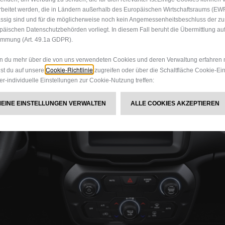
rbeitet werden, die in Ländern außerhalb des Europäischen Wirtschaftsraums (EW
ssig sind und für die möglicherweise noch kein Angemessenheitsbeschluss der z
päischen Datenschutzbehörden vorliegt. In diesem Fall beruht die Übermittlung auf
immung (Art. 49.1a GDPR).
 du mehr über die von uns verwendeten Cookies und deren Verwaltung erfahren 
Cookie-Richtlinie
st du auf unsere
zugreifen oder über die Schaltfläche Cookie-Ei
er-individuelle Einstellungen zur Cookie-Nutzung treffen:
MEINE EINSTELLUNGEN VERWALTEN
ALLE COOKIES AKZEPTIEREN