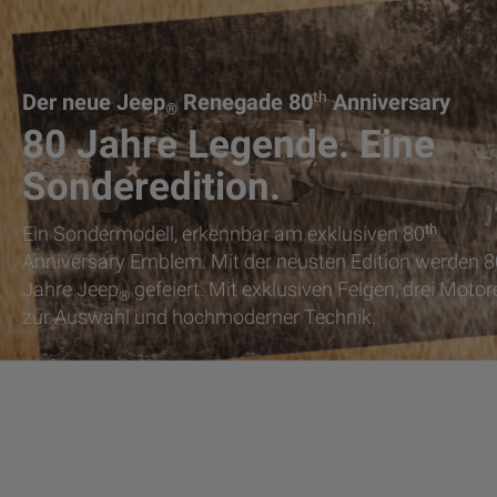
th
Der neue Jeep
Renegade 80
Anniversary
®
80 Jahre Legende. Eine
Sonderedition.
th
Ein Sondermodell, erkennbar am exklusiven 80
Anniversary Emblem. Mit der neusten Edition werden 8
Jahre Jeep
gefeiert. Mit exklusiven Felgen, drei Motor
®
zur Auswahl und hochmoderner Technik.