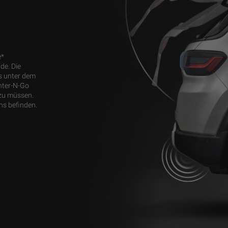
e*
de. Die
s unter dem
nter-N-Go
 zu müssen.
hs befinden.