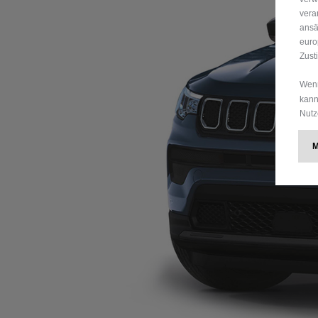
vera
ansä
euro
Zust
Wenn
kann
Nutz