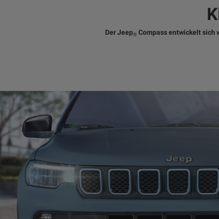
K
Der Jeep
Compass entwickelt sich we
®