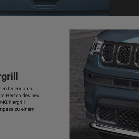
rill
den legendären
. Im Herzen des neu
-Kühlergrill
Compass zu einem