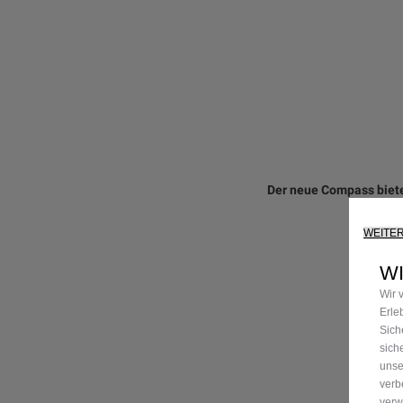
Der neue Compass bietet
WEITE
W
Wir 
Erle
Sich
sich
unse
verb
verw