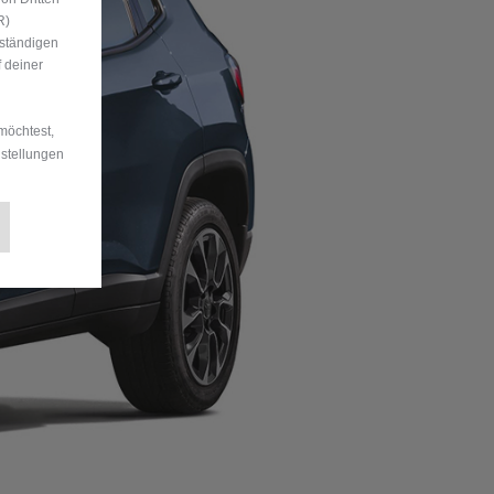
R)
uständigen
 deiner
möchtest,
nstellungen