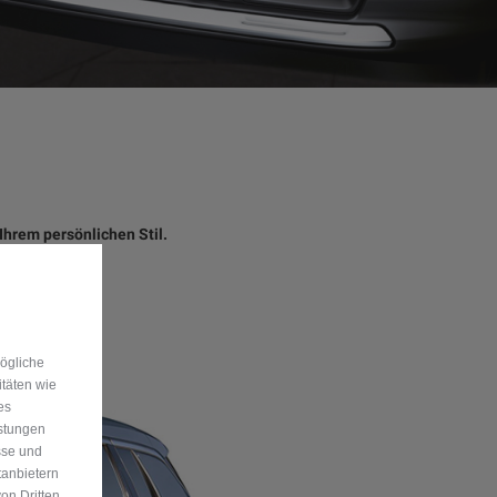
Ihrem persönlichen Stil.
mögliche
itäten wie
es
istungen
sse und
tanbietern
on Dritten