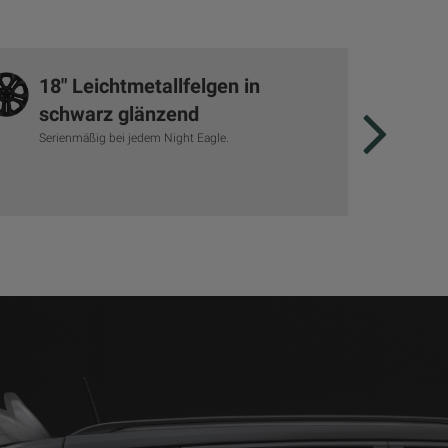
18" Leichtmetallfelgen in
19"
schwarz glänzend
sc
Serienmäßig bei jedem Night Eagle.
Serie