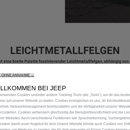
LEICHTMETALLFELGEN
 eine breite Palette faszinierender Leichtmetallfelgen, abhängig von 
R OHNE ANNAHME →
ILLKOMMEN BEI JEEP
verwenden Cookies und/oder andere Tracking‑Tools (die „Tools“), um dir das best
bnis auf unserer Website zu bieten. Cookies ermöglichen es uns, dir Kernfunktional
erheit, Netzwerkmanagement bereitzustellen und die Verfügbarkeit unserer Websit
erzustellen. Cookies verbessern gleichzeitig die Benutzerfreundlichkeit und die Le
rer Websites durch verschiedene Funktionen wie Spracherkennung, Suchergebni
essern damit unser Angebot für dich.Unsere Website könnte auch Cookies von Drit
enden, um Werbung zu senden, die für dich relevanter ist.Einige Cookies können v