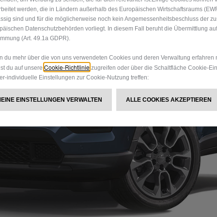
rbeitet werden, die in Ländern außerhalb des Europäischen Wirtschaftsraums (EW
ssig sind und für die möglicherweise noch kein Angemessenheitsbeschluss der z
päischen Datenschutzbehörden vorliegt. In diesem Fall beruht die Übermittlung auf
immung (Art. 49.1a GDPR).
 du mehr über die von uns verwendeten Cookies und deren Verwaltung erfahren 
Cookie-Richtlinie
st du auf unsere
zugreifen oder über die Schaltfläche Cookie-Ei
er-individuelle Einstellungen zur Cookie-Nutzung treffen:
MEINE EINSTELLUNGEN VERWALTEN
ALLE COOKIES AKZEPTIEREN