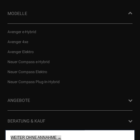
MODELLE
Avenger e-Hybrid
Avenger 4xe
Avenger Elektro
Neuer Compass e-Hybrid
Neuer Compass Elektro
Wir verwenden Cookies und/oder andere Tracking‑Tools (die
Neuer Compass Plug-In-Hybrid
„Tools“), um dir das bestmögliche Erlebnis auf unserer Website
zu bieten. Cookies ermöglichen es uns, dir Kernfunktionalitäten
wie Sicherheit, Netzwerkmanagement bereitzustellen und die
ANGEBOTE
Verfügbarkeit unserer Websites sicherzustellen. Cookies
verbessern gleichzeitig die Benutzerfreundlichkeit und die
Leistungen unserer Websites durch verschiedene Funktionen
Privatkunden Angebote
BERATUNG & KAUF
wie Spracherkennung, Suchergebnisse und verbessern damit
Firmenkundenangebote
unser Angebot für dich.Unsere Website könnte auch Cookies
von Drittanbietern verwenden, um Werbung zu senden, die für
WEITER OHNE ANNAHME →
Probefahrt anfragen