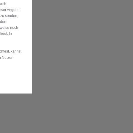
urch
nser Angebot
 zu senden,
ndern
rweise noch
egt. In
htest, kannst
n Nutzer-