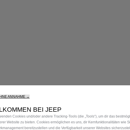
OHNE ANNAHME →
LKOMMEN BEI JEEP
wenden Cookies und/oder andere Tracking‑Tools (die „Tools“), um dir das bestmögl
erer Website zu bieten. Cookies ermöglichen es uns, dir Kernfunktionalitäten wie Si
kmanagement bereitzustellen und die Verfügbarkeit unserer Websites sicherzuste