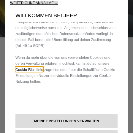
WEITER OHNE ANNAHME →
von Drittanbietern verwenden, um Werbung zu senden, die für
dich relevanter ist.Einige Cookies können von Dritten
WILLKOMMEN BEI JEEP
verarbeitet werden, die in Ländern außerhalb des
Europäischen Wirtschaftsraums (EWR) ansässig sind und für
die möglicherweise noch kein Angemessenheitsbeschluss der
Code
50291251
zuständigen europäischen Datenschutzbehörden vorliegt. In
PREMIUM VELOURS-
diesem Fall beruht die Übermittlung auf deiner Zustimmung
(Art. 49.1a GDPR).
FUSSMATTEN
Wenn du mehr über die von uns verwendeten Cookies und
deren Verwaltung erfahren möchtest, kannst du auf unsere
47,78 €
Cookie-Richtlinie
zugreifen oder über die Schaltfläche Cookie-
P
Einstellungen Nutzer-individuelle Einstellungen zur Cookie-
r
Nutzung treffen:
-
+
i
Q
c
IN DEN WARENKORB
u
e
a
i
Lieferungdatum:
18/08
n
s
Jetzt kaufen, später zahlen
MEINE EINSTELLUNGEN VERWALTEN
t
4
i
7
Das Produkt muss von einem Servicepartner