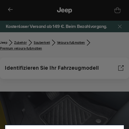
Kostenloser Versand ab 149 €. Beim Bezahlvorgang.
Jeep
Zubehör​
Sauberkeit
Velours-fußmatten
Premium velours-fußmatten
Identifizieren Sie Ihr Fahrzeugmodell
Wir verwenden Cookies und/oder andere Tracking‑Tools (die
„Tools“), um dir das bestmögliche Erlebnis auf unserer Website
zu bieten. Cookies ermöglichen es uns, dir Kernfunktionalitäten
wie Sicherheit, Netzwerkmanagement bereitzustellen und die
Verfügbarkeit unserer Websites sicherzustellen. Cookies
verbessern gleichzeitig die Benutzerfreundlichkeit und die
Leistungen unserer Websites durch verschiedene Funktionen
wie Spracherkennung, Suchergebnisse und verbessern damit
unser Angebot für dich.Unsere Website könnte auch Cookies