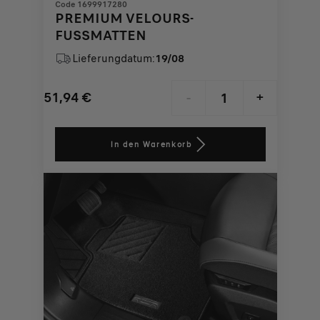
Code 1699917280
PREMIUM VELOURS-
FUSSMATTEN
Lieferungdatum:
19/08
51,94
€
-
+
Price
Quantity
is
updated
In den Warenkorb
51,94
to:
€
1