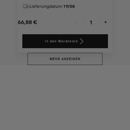
Lieferungdatum:
19/08
66,88
€
-
+
Price
Quantity
is
updated
In den Warenkorb
66,88
to:
€
1
MEHR ANZEIGEN