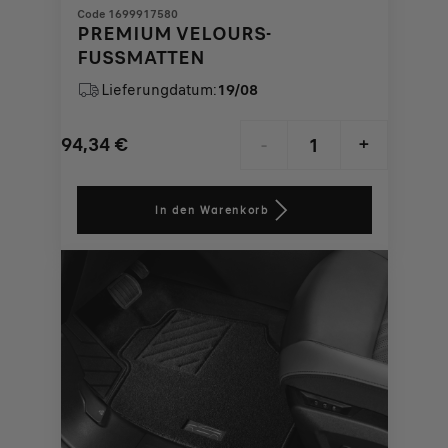
Code 1699917580
PREMIUM VELOURS-
FUSSMATTEN
Lieferungdatum:
19/08
94,34
€
-
+
Price
Quantity
is
updated
In den Warenkorb
94,34
to:
€
1