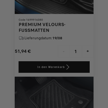
Code 1699916080
PREMIUM VELOURS-
FUSSMATTEN
Lieferungdatum:
19/08
51,94
€
-
+
Price
Quantity
is
updated
In den Warenkorb
51,94
to:
€
1