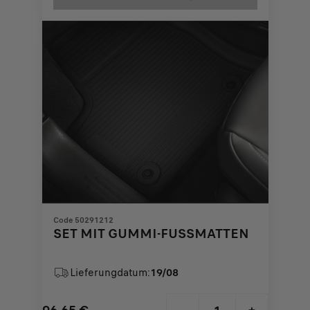
129,11
to:
€
1
Code 50291212
SET MIT GUMMI-FUSSMATTEN
Lieferungdatum:
19/08