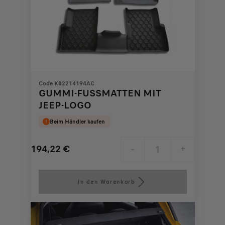
Code K82214194AC
GUMMI-FUSSMATTEN MIT J
EEP-LOGO
Beim Händler kaufen
194,22
€
-
+
Price
Quantity
is
updated
In den Warenkorb
194,22
to:
€
1