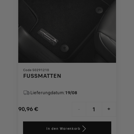
Code 50291210
FUSSMATTEN
Lieferungdatum:
19/08
90,96
€
-
+
Price
Quantity
is
updated
In den Warenkorb