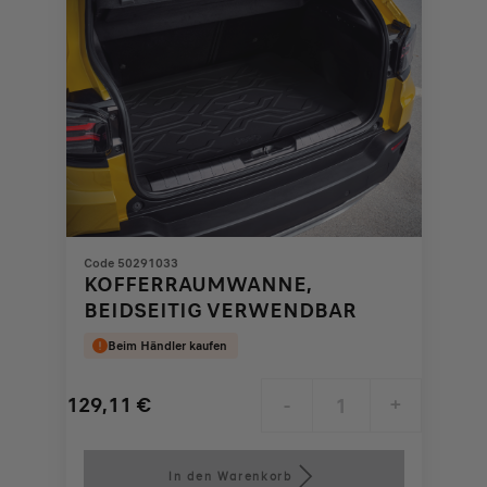
Code 50291033
KOFFERRAUMWANNE,
BEIDSEITIG VERWENDBAR
Beim Händler kaufen
129,11
€
-
+
Price
Quantity
is
updated
In den Warenkorb