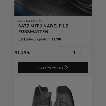
Code 1699916180
SATZ MIT 2 NADELFILZ-
FUSSMATTEN
Lieferungdatum:
19/08
41,34
€
-
+
Price
Quantity
is
updated
In den Warenkorb
41,34
to:
€
1