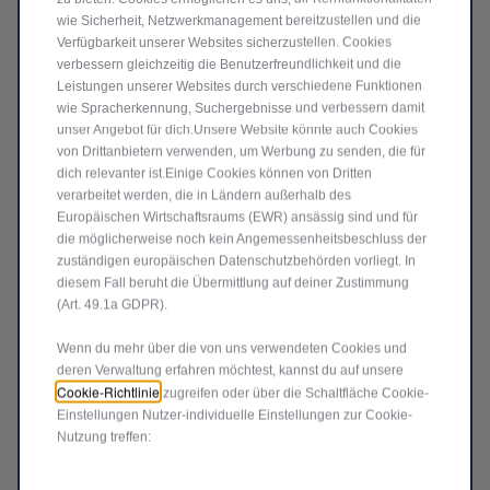
wie Sicherheit, Netzwerkmanagement bereitzustellen und die
Price
Quantity
Verfügbarkeit unserer Websites sicherzustellen. Cookies
is
updated
verbessern gleichzeitig die Benutzerfreundlichkeit und die
In den Warenkorb
94,34
to:
Leistungen unserer Websites durch verschiedene Funktionen
€
1
wie Spracherkennung, Suchergebnisse und verbessern damit
unser Angebot für dich.Unsere Website könnte auch Cookies
von Drittanbietern verwenden, um Werbung zu senden, die für
dich relevanter ist.Einige Cookies können von Dritten
verarbeitet werden, die in Ländern außerhalb des
Europäischen Wirtschaftsraums (EWR) ansässig sind und für
die möglicherweise noch kein Angemessenheitsbeschluss der
zuständigen europäischen Datenschutzbehörden vorliegt. In
diesem Fall beruht die Übermittlung auf deiner Zustimmung
(Art. 49.1a GDPR).
Wenn du mehr über die von uns verwendeten Cookies und
deren Verwaltung erfahren möchtest, kannst du auf unsere
Cookie-Richtlinie
zugreifen oder über die Schaltfläche Cookie-
Einstellungen Nutzer-individuelle Einstellungen zur Cookie-
Code 50291251
PREMIUM VELOURS-
Nutzung treffen:
FUSSMATTEN