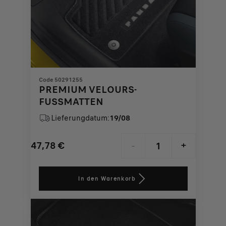
Code 50291255
PREMIUM VELOURS-
FUSSMATTEN
Lieferungdatum:
19/08
47,78
€
-
+
Price
Quantity
is
updated
In den Warenkorb
47,78
to:
€
1