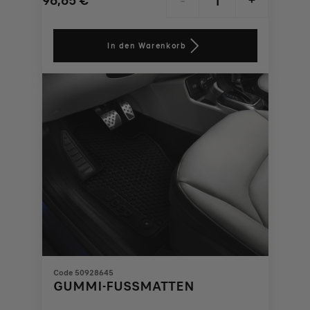
96,65
€
-
+
Price
Quantity
is
updated
In den Warenkorb
96,65
to:
€
1
Code 50928645
GUMMI-FUSSMATTEN