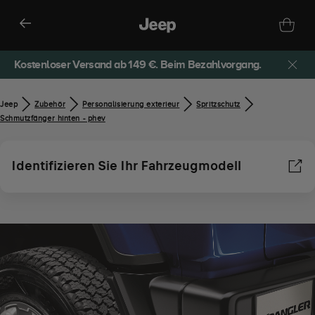
Kostenloser Versand ab 149 €. Beim Bezahlvorgang.
Jeep
Zubehör​
Personalisierung exterieur
Spritzschutz
Schmutzfänger hinten - phev
Identifizieren Sie Ihr Fahrzeugmodell