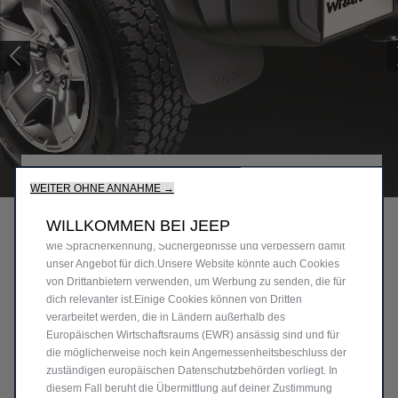
Wir verwenden Cookies und/oder andere Tracking‑Tools (die
„Tools“), um dir das bestmögliche Erlebnis auf unserer Website
zu bieten. Cookies ermöglichen es uns, dir Kernfunktionalitäten
wie Sicherheit, Netzwerkmanagement bereitzustellen und die
Code
K82216327AA
WEITER OHNE ANNAHME →
Verfügbarkeit unserer Websites sicherzustellen. Cookies
SCHMUTZFÄNGER
verbessern gleichzeitig die Benutzerfreundlichkeit und die
WILLKOMMEN BEI JEEP
Leistungen unserer Websites durch verschiedene Funktionen
HINTEN - PHEV
wie Spracherkennung, Suchergebnisse und verbessern damit
unser Angebot für dich.Unsere Website könnte auch Cookies
162,54 €
von Drittanbietern verwenden, um Werbung zu senden, die für
dich relevanter ist.Einige Cookies können von Dritten
P
verarbeitet werden, die in Ländern außerhalb des
r
-
+
Europäischen Wirtschaftsraums (EWR) ansässig sind und für
i
die möglicherweise noch kein Angemessenheitsbeschluss der
Q
Nur noch wenige auf Lager!
c
zuständigen europäischen Datenschutzbehörden vorliegt. In
u
diesem Fall beruht die Übermittlung auf deiner Zustimmung
e
IN DEN WARENKORB