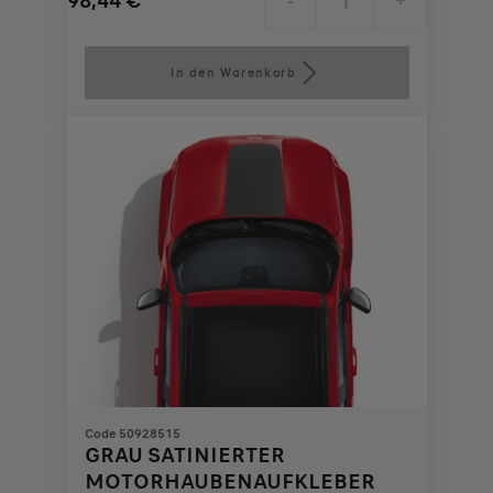
98,44
€
-
+
Price
Quantity
is
updated
In den Warenkorb
98,44
to:
€
1
Code 50928515
GRAU SATINIERTER
MOTORHAUBENAUFKLEBER