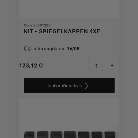
Code 50291288
KIT – SPIEGELKAPPEN 4XE
Lieferungdatum:
16/08
123,12
€
-
+
Price
Quantity
is
updated
In den Warenkorb
123,12
to:
€
1