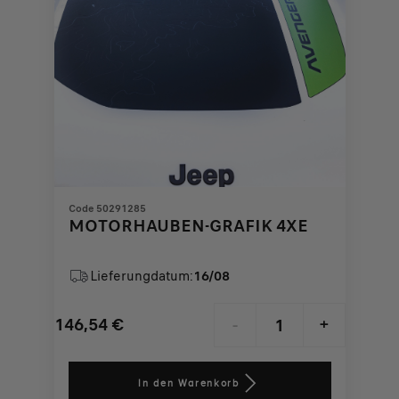
Code 50291285
MOTORHAUBEN-GRAFIK 4XE
Lieferungdatum:
16/08
146,54
€
-
+
Price
Quantity
is
updated
In den Warenkorb