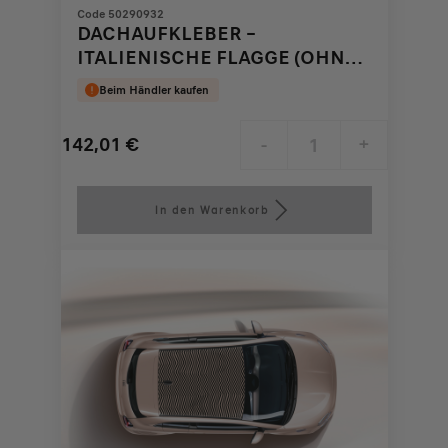
Code 50290932
DACHAUFKLEBER –
ITALIENISCHE FLAGGE (OHNE
ANTENNENLOCH)
Beim Händler kaufen
142,01
€
-
+
Price
Quantity
is
updated
In den Warenkorb
142,01
to:
€
1