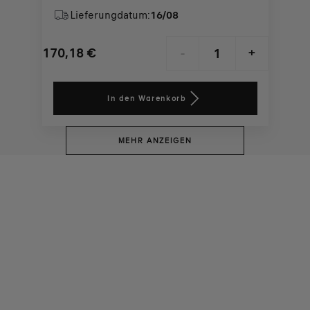
Lieferungdatum:
16/08
170,18
€
-
+
Price
Quantity
is
updated
In den Warenkorb
170,18
to:
€
1
MEHR ANZEIGEN