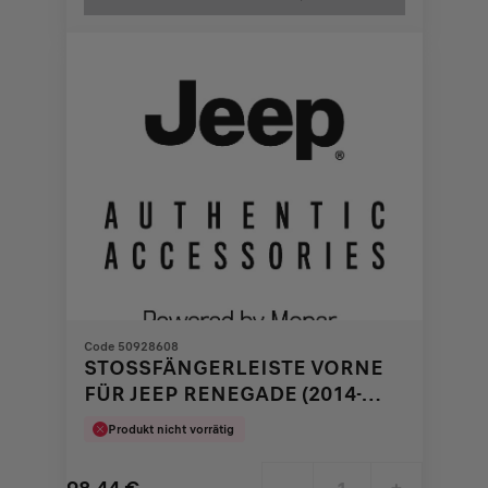
439,37
to:
€
1
Code 50928608
STOSSFÄNGERLEISTE VORNE F
ÜR JEEP RENEGADE (2014-2
018)
Produkt nicht vorrätig