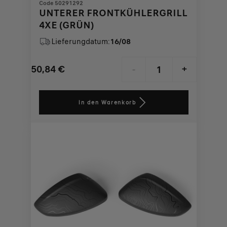
Code 50291292
UNTERER FRONTKÜHLERGRILL
4XE (GRÜN)
Lieferungdatum:
16/08
50,84
€
-
+
Price
Quantity
is
updated
In den Warenkorb
50,84
to:
€
1