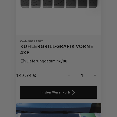
Code 50291287
KÜHLERGRILL-GRAFIK VORNE
4XE
Lieferungdatum:
16/08
147,74
€
-
+
Price
Quantity
is
updated
In den Warenkorb
147,74
to:
€
1