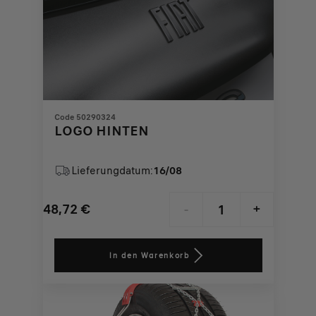
Code 50290324
LOGO HINTEN
Lieferungdatum:
16/08
48,72
€
-
+
Price
Quantity
is
updated
In den Warenkorb
48,72
to:
€
1