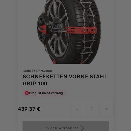
Code 1639962080
SCHNEEKETTEN VORNE STAHL
GRIP 100
Produkt nicht vorrätig
439,37
€
-
+
Price
Quantity
is
updated
In den Warenkorb