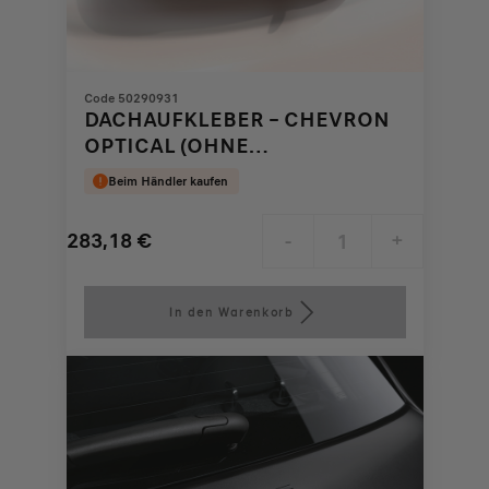
Code 50290931
DACHAUFKLEBER – CHEVRON
OPTICAL (OHNE
ANTENNENLOCH)
Beim Händler kaufen
283,18
€
-
+
Price
Quantity
is
updated
In den Warenkorb
283,18
to:
€
1