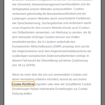
wie Sicherheit, Netzwerkmanagement bereitzustellen und die
Price
Quantity
Verfügbarkeit unserer Websites sicherzustellen. Cookies
is
updated
verbessern gleichzeitig die Benutzerfreundlichkeit und die
In den Warenkorb
68,89
to:
Leistungen unserer Websites durch verschiedene Funktionen
€
1
wie Spracherkennung, Suchergebnisse und verbessern damit
unser Angebot für dich.Unsere Website könnte auch Cookies
von Drittanbietern verwenden, um Werbung zu senden, die für
dich relevanter ist.Einige Cookies können von Dritten
verarbeitet werden, die in Ländern außerhalb des
Europäischen Wirtschaftsraums (EWR) ansässig sind und für
die möglicherweise noch kein Angemessenheitsbeschluss der
zuständigen europäischen Datenschutzbehörden vorliegt. In
diesem Fall beruht die Übermittlung auf deiner Zustimmung
(Art. 49.1a GDPR).
Wenn du mehr über die von uns verwendeten Cookies und
deren Verwaltung erfahren möchtest, kannst du auf unsere
Cookie-Richtlinie
zugreifen oder über die Schaltfläche Cookie-
Einstellungen Nutzer-individuelle Einstellungen zur Cookie-
Code 50290934
DACHAUFKLEBER – BLATT
Nutzung treffen:
(OHNE ANTENNENLOCH)