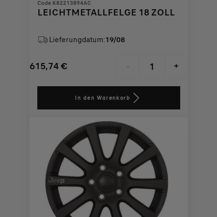
Code K82213894AC
LEICHTMETALLFELGE 18 ZOLL
Lieferungdatum:
19/08
615,74
€
-
+
Price
Quantity
is
updated
In den Warenkorb
615,74
to:
€
1