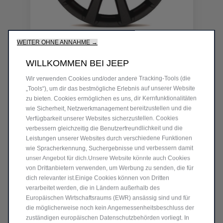
Code K82212377
WEITER OHNE ANNAHME →
18'' LEICHTMETALLFELGE MIT
10 SPEICHEN FÜR JEEP GRAND
WILLKOMMEN BEI JEEP
CHEROKEE
Produkt nicht vorrätig
Wir verwenden Cookies und/oder andere Tracking‑Tools (die
„Tools“), um dir das bestmögliche Erlebnis auf unserer Website
zu bieten. Cookies ermöglichen es uns, dir Kernfunktionalitäten
634,39
€
-
+
wie Sicherheit, Netzwerkmanagement bereitzustellen und die
Verfügbarkeit unserer Websites sicherzustellen. Cookies
Price
Quantity
verbessern gleichzeitig die Benutzerfreundlichkeit und die
is
updated
Leistungen unserer Websites durch verschiedene Funktionen
In den Warenkorb
634,39
to:
wie Spracherkennung, Suchergebnisse und verbessern damit
unser Angebot für dich.Unsere Website könnte auch Cookies
€
1
von Drittanbietern verwenden, um Werbung zu senden, die für
dich relevanter ist.Einige Cookies können von Dritten
verarbeitet werden, die in Ländern außerhalb des
Europäischen Wirtschaftsraums (EWR) ansässig sind und für
die möglicherweise noch kein Angemessenheitsbeschluss der
zuständigen europäischen Datenschutzbehörden vorliegt. In