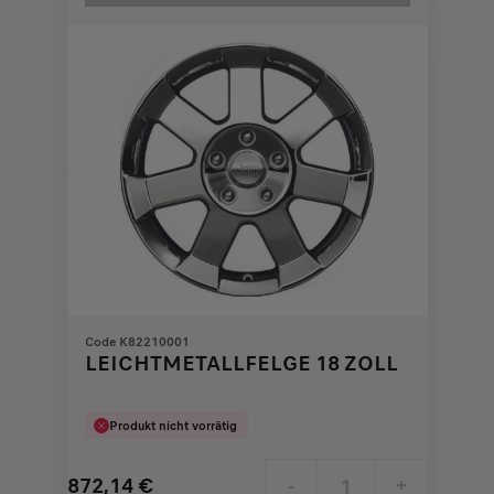
618,49
to:
€
1
Code K82210001
LEICHTMETALLFELGE 18 ZOLL
Produkt nicht vorrätig
872,14
€
-
+