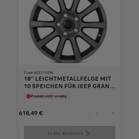
Code K82212286
18'' LEICHTMETALLFELGE MIT
10 SPEICHEN FÜR JEEP GRAND
CHEROKEE
Produkt nicht vorrätig
618,49
€
-
+
Price
Quantity
is
updated
In den Warenkorb