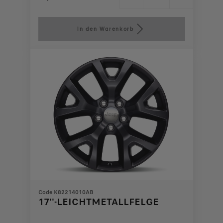
Price
Quantity
is
updated
In den Warenkorb
872,14
to:
€
1
Code K82214010AB
17''-LEICHTMETALLFELGE