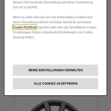
diesem Fall beruht die Übermittlung auf deiner Zustimmung
(Art. 49.1a GDPR).
Wenn du mehr über die von uns verwendeten Cookies und
deren Verwaltung erfahren möchtest, kannst du auf unsere
Cookie-Richtlinie
zugreifen oder über die Schaltfläche Cookie-
Einstellungen Nutzer-individuelle Einstellungen zur Cookie-
Nutzung treffen:
Code K1UT911XFAB
17 '' FELGE
Lieferungdatum:
19/08
872,14
€
MEINE EINSTELLUNGEN VERWALTEN
-
+
Price
Quantity
ALLE COOKIES AKZEPTIEREN
is
updated
In den Warenkorb
872,14
to:
€
1