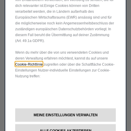
Code K82213928
PARKSENSOREN VORN
dich relevanter ist.Einige Cookies können von Dritten
verarbeitet werden, die in Ländern außerhalb des
Europäischen Wirtschaftsraums (EWR) ansässig sind und für
die möglicherweise noch kein Angemessenheitsbeschluss der
Produkt nicht vorrätig
zuständigen europäischen Datenschutzbehörden vorliegt. In
diesem Fall beruht die Übermittlung auf deiner Zustimmung
548,02
€
-
+
(Art. 49.1a GDPR).
Price
Quantity
Wenn du mehr über die von uns verwendeten Cookies und
is
updated
deren Verwaltung erfahren möchtest, kannst du auf unsere
In den Warenkorb
Cookie-Richtlinie
548,02
to:
zugreifen oder über die Schaltfläche Cookie-
Einstellungen Nutzer-individuelle Einstellungen zur Cookie-
€
1
Nutzung treffen:
MEINE EINSTELLUNGEN VERWALTEN
ALLE COOKIES AKZEPTIEREN