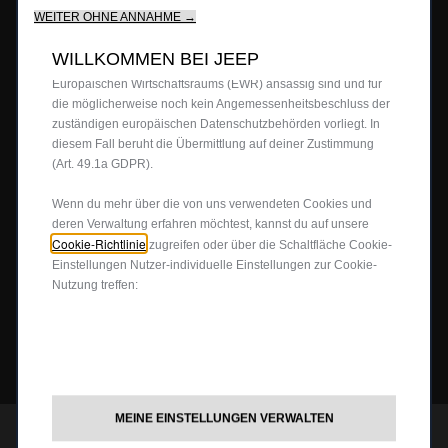
BERATUNG & KAUF
unser Angebot für dich.Unsere Website könnte auch Cookies
WEITER OHNE ANNAHME →
von Drittanbietern verwenden, um Werbung zu senden, die für
Firmenkundenangebote
dich relevanter ist.Einige Cookies können von Dritten
WILLKOMMEN BEI JEEP
Probefahrt anfragen
verarbeitet werden, die in Ländern außerhalb des
JEEP
4X4
®
Europäischen Wirtschaftsraums (EWR) ansässig sind und für
Angebot anfordern
die möglicherweise noch kein Angemessenheitsbeschluss der
zuständigen europäischen Datenschutzbehörden vorliegt. In
Partnersuche
4x4 Experience
JEEP LIFE
diesem Fall beruht die Übermittlung auf deiner Zustimmung
Newsletter
4xe Plug-In-Hybrid
(Art. 49.1a GDPR).
Preislisten herunterladen
Offroad Guide
80ᵀᴴ Anniversary
BUSINESS
Wenn du mehr über die von uns verwendeten Cookies und
Gebrauchtwagen
deren Verwaltung erfahren möchtest, kannst du auf unsere
Die Heimat des SUV
Jeep Events
Cookie-Richtlinie
zugreifen oder über die Schaltfläche Cookie-
FAQ und Glossar
Jeep News
Business Center
Einstellungen Nutzer-individuelle Einstellungen zur Cookie-
SERVICE
Nutzung treffen:
Jeep Merchandise
Probefahrt anfragen
Jeep & Juventus
Angebot anfordern
FlexCare
FOLGEN SIE UNS
Informiert bleiben
Alle Services
Uconnect Services
MEINE EINSTELLUNGEN VERWALTEN
Ersatzteile & Tipps
JEEP
CUSTOMER CARE
®