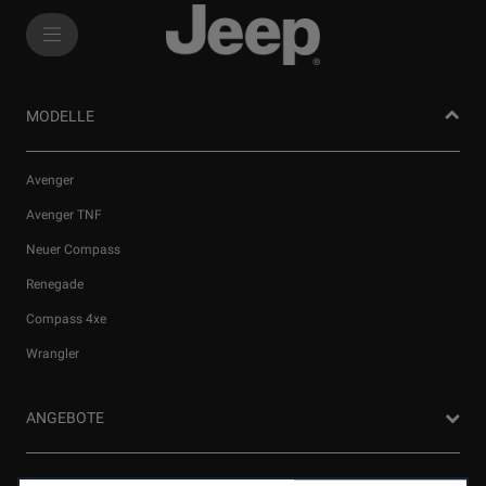
SkiptoContentText
SkiptoNavigationText
MODELLE
Avenger
Avenger TNF
Neuer Compass
Renegade
Wir verwenden Cookies und/oder andere Tracking‑Tools (die
Compass 4xe
„Tools“), um dir das bestmögliche Erlebnis auf unserer Website
Wrangler
zu bieten. Cookies ermöglichen es uns, dir Kernfunktionalitäten
wie Sicherheit, Netzwerkmanagement bereitzustellen und die
Verfügbarkeit unserer Websites sicherzustellen. Cookies
ANGEBOTE
verbessern gleichzeitig die Benutzerfreundlichkeit und die
Leistungen unserer Websites durch verschiedene Funktionen
wie Spracherkennung, Suchergebnisse und verbessern damit
Privatkunden Angebote