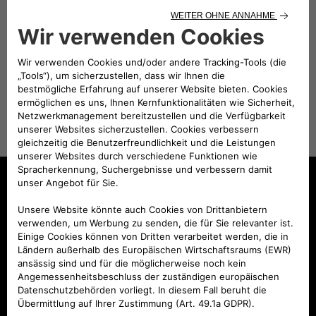
ANGEBOT EINHOLEN
MODELLE
Avenger
Avenger TNF
Neuer Compass
Renegade