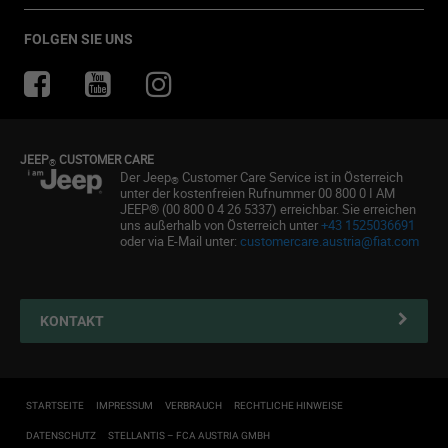
Probefahrt anfragen
Jeep & Juventus
Angebot anfordern
FlexCare
FOLGEN SIE UNS
Informiert bleiben
Alle Services
Uconnect Services
Ersatzteile & Tipps
JEEP
CUSTOMER CARE
®
Kundendienst
Der Jeep
Customer Care Service ist in Österreich
®
unter der kostenfreien Rufnummer 00 800 0 I AM
Servicepartner finden
JEEP® (00 800 0 4 26 5337) erreichbar. Sie erreichen
uns außerhalb von Österreich unter
+43 1525036691
Zubehör
oder via E-Mail unter:
customercare.austria@fiat.com
Pannenhilfe
Reifen
KONTAKT
Connected Services Kontaktformular
Connected Services
STARTSEITE
IMPRESSUM
VERBRAUCH
RECHTLICHE HINWEISE
DATENSCHUTZ
STELLANTIS – FCA AUSTRIA GMBH