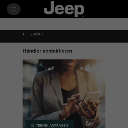
SkiptoContentText
SkiptoNavigationText
ZURÜCK
Händler kontaktieren
TERMIN ANFRAGEN