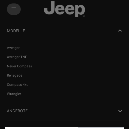
SkiptoContentText
SkiptoNavigationText
MODELLE
Avenger
Avenger TNF
Neuer Compass
Renegade
Wir verwenden Cookies und/oder andere Tracking‑Tools (die
Compass 4xe
„Tools“), um dir das bestmögliche Erlebnis auf unserer Website
Wrangler
zu bieten. Cookies ermöglichen es uns, dir Kernfunktionalitäten
wie Sicherheit, Netzwerkmanagement bereitzustellen und die
Verfügbarkeit unserer Websites sicherzustellen. Cookies
ANGEBOTE
verbessern gleichzeitig die Benutzerfreundlichkeit und die
Leistungen unserer Websites durch verschiedene Funktionen
wie Spracherkennung, Suchergebnisse und verbessern damit
Privatkunden Angebote