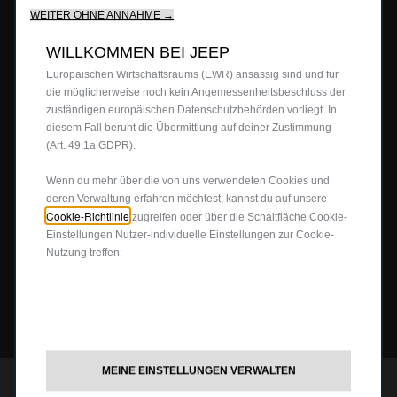
BERATUNG & KAUF
unser Angebot für dich.Unsere Website könnte auch Cookies
WEITER OHNE ANNAHME →
von Drittanbietern verwenden, um Werbung zu senden, die für
Firmenkundenangebote
dich relevanter ist.Einige Cookies können von Dritten
WILLKOMMEN BEI JEEP
Probefahrt anfragen
verarbeitet werden, die in Ländern außerhalb des
JEEP
4X4
®
Europäischen Wirtschaftsraums (EWR) ansässig sind und für
Angebot anfordern
die möglicherweise noch kein Angemessenheitsbeschluss der
zuständigen europäischen Datenschutzbehörden vorliegt. In
Partnersuche
4x4 Experience
JEEP LIFE
diesem Fall beruht die Übermittlung auf deiner Zustimmung
Newsletter
4xe Plug-In-Hybrid
(Art. 49.1a GDPR).
Preislisten herunterladen
Offroad Guide
80ᵀᴴ Anniversary
BUSINESS
Wenn du mehr über die von uns verwendeten Cookies und
Gebrauchtwagen
deren Verwaltung erfahren möchtest, kannst du auf unsere
Die Heimat des SUV
Jeep Events
Cookie-Richtlinie
zugreifen oder über die Schaltfläche Cookie-
FAQ und Glossar
Jeep News
Business Center
Einstellungen Nutzer-individuelle Einstellungen zur Cookie-
SERVICE
Nutzung treffen:
Jeep Merchandise
Probefahrt anfragen
Jeep & Juventus
Angebot anfordern
FlexCare
FOLGEN SIE UNS
Informiert bleiben
Alle Services
Uconnect Services
MEINE EINSTELLUNGEN VERWALTEN
Ersatzteile & Tipps
JEEP
CUSTOMER CARE
®