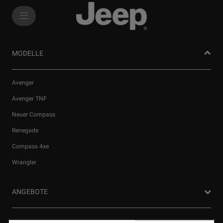
SkiptoContentText
SkiptoNavigationText
MODELLE
Avenger
Avenger TNF
Neuer Compass
Renegade
Wir verwenden Cookies und/oder andere Tracking‑Tools (die
Compass 4xe
„Tools“), um dir das bestmögliche Erlebnis auf unserer Website
Wrangler
zu bieten. Cookies ermöglichen es uns, dir Kernfunktionalitäten
wie Sicherheit, Netzwerkmanagement bereitzustellen und die
Verfügbarkeit unserer Websites sicherzustellen. Cookies
ANGEBOTE
verbessern gleichzeitig die Benutzerfreundlichkeit und die
Leistungen unserer Websites durch verschiedene Funktionen
wie Spracherkennung, Suchergebnisse und verbessern damit
Privatkunden Angebote