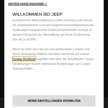
BERATUNG & KAUF
unser Angebot für dich.Unsere Website könnte auch Cookies
WEITER OHNE ANNAHME →
von Drittanbietern verwenden, um Werbung zu senden, die für
Firmenkundenangebote
dich relevanter ist.Einige Cookies können von Dritten
WILLKOMMEN BEI JEEP
Probefahrt anfragen
verarbeitet werden, die in Ländern außerhalb des
JEEP
4X4
®
Europäischen Wirtschaftsraums (EWR) ansässig sind und für
Angebot anfordern
die möglicherweise noch kein Angemessenheitsbeschluss der
zuständigen europäischen Datenschutzbehörden vorliegt. In
Partnersuche
4x4 Experience
JEEP LIFE
diesem Fall beruht die Übermittlung auf deiner Zustimmung
Newsletter
4xe Plug-In-Hybrid
(Art. 49.1a GDPR).
Preislisten herunterladen
Offroad Guide
80ᵀᴴ Anniversary
BUSINESS
Wenn du mehr über die von uns verwendeten Cookies und
Gebrauchtwagen
deren Verwaltung erfahren möchtest, kannst du auf unsere
Die Heimat des SUV
Jeep Events
Cookie-Richtlinie
zugreifen oder über die Schaltfläche Cookie-
FAQ und Glossar
Jeep News
Business Center
Einstellungen Nutzer-individuelle Einstellungen zur Cookie-
SERVICE
Nutzung treffen:
Jeep Merchandise
Probefahrt anfragen
Jeep & Juventus
Angebot anfordern
FlexCare
FOLGEN SIE UNS
Informiert bleiben
Alle Services
Uconnect Services
MEINE EINSTELLUNGEN VERWALTEN
Ersatzteile & Tipps
JEEP
CUSTOMER CARE
®