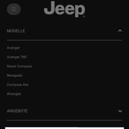
SkiptoContentText
SkiptoNavigationText
MODELLE
Avenger
Avenger TNF
Neuer Compass
Renegade
Wir verwenden Cookies und/oder andere Tracking‑Tools (die
Compass 4xe
„Tools“), um dir das bestmögliche Erlebnis auf unserer Website
Wrangler
zu bieten. Cookies ermöglichen es uns, dir Kernfunktionalitäten
wie Sicherheit, Netzwerkmanagement bereitzustellen und die
Verfügbarkeit unserer Websites sicherzustellen. Cookies
ANGEBOTE
verbessern gleichzeitig die Benutzerfreundlichkeit und die
Leistungen unserer Websites durch verschiedene Funktionen
wie Spracherkennung, Suchergebnisse und verbessern damit
Privatkunden Angebote