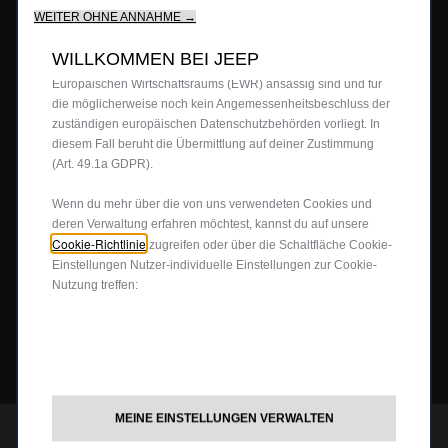
BERATUNG & KAUF
unser Angebot für dich.Unsere Website könnte auch Cookies
WEITER OHNE ANNAHME →
von Drittanbietern verwenden, um Werbung zu senden, die für
Firmenkundenangebote
dich relevanter ist.Einige Cookies können von Dritten
WILLKOMMEN BEI JEEP
Probefahrt anfragen
verarbeitet werden, die in Ländern außerhalb des
JEEP
4X4
®
Europäischen Wirtschaftsraums (EWR) ansässig sind und für
Angebot anfordern
die möglicherweise noch kein Angemessenheitsbeschluss der
zuständigen europäischen Datenschutzbehörden vorliegt. In
Partnersuche
4x4 Experience
JEEP LIFE
diesem Fall beruht die Übermittlung auf deiner Zustimmung
Newsletter
4xe Plug-In-Hybrid
(Art. 49.1a GDPR).
Preislisten herunterladen
Offroad Guide
80ᵀᴴ Anniversary
BUSINESS
Wenn du mehr über die von uns verwendeten Cookies und
Gebrauchtwagen
deren Verwaltung erfahren möchtest, kannst du auf unsere
Die Heimat des SUV
Jeep Events
Cookie-Richtlinie
zugreifen oder über die Schaltfläche Cookie-
FAQ und Glossar
Jeep News
Business Center
Einstellungen Nutzer-individuelle Einstellungen zur Cookie-
SERVICE
Nutzung treffen:
Jeep Merchandise
Probefahrt anfragen
Jeep & Juventus
Angebot anfordern
FlexCare
FOLGEN SIE UNS
Informiert bleiben
Alle Services
Uconnect Services
MEINE EINSTELLUNGEN VERWALTEN
Ersatzteile & Tipps
JEEP
CUSTOMER CARE
®